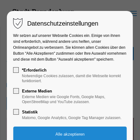
Menu
Datenschutzeinstellungen
Wir setzen auf unserer Webseite Cookies ein. Einige von ihnen
sind erforderlich, während andere uns helfen, unser
Onlineangebot zu verbessern. Sie können allen Cookies über den
Manga-und Comic-
Button "Alle Akzeptieren" zustimmen oder Ihre Auswahl vornehmen
Zeichenwettbewerb
und diese mit dem Button "Auswahl akzeptieren" speichern.
Kinder, Jugend, Kunst, Mitmach-Aktion
*Erforderlich
Notwendige Cookies zulassen, damit die Webseite korrekt
funktioniert.
07.07.2025, 09:00–16:00
Externe Medien
Externe Medien wie Google Fonts, Google Maps,
OpenStreetMap und YouTube zulassen.
Eintritt frei
Statistik
Matomo, Google Analytics, Google Tag Manager zulassen.