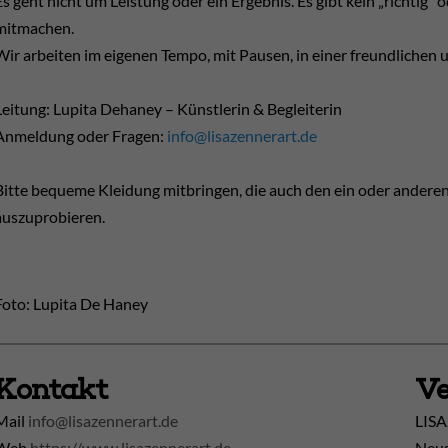
Es geht nicht um Leistung oder ein Ergebnis. Es gibt kein „richtig“ o
mitmachen.
Wir arbeiten im eigenen Tempo, mit Pausen, in einer freundliche
Leitung: Lupita Dehaney – Künstlerin & Begleiterin
Anmeldung oder Fragen:
info@lisazennerart.de
Bitte bequeme Kleidung mitbringen, die auch den ein oder anderen
auszuprobieren.
Foto: Lupita De Haney
Kontakt
Ve
Mail
info@lisazennerart.de
LISA
Web
https://www.lisazennerart.de
Neus