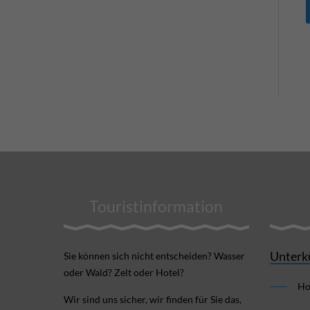
Touristinformation
Unterk
Sie können sich nicht ent­scheiden? Wasser
oder Wald? Zelt oder Hotel?
Ho
Wir sind uns sicher, wir finden für Sie das,