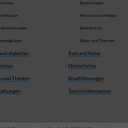
nsionen
Boote mieten
rienhäuser
Marinas und Anleger
rienwohnungen
Badestrände
mpingplätze
Bäder und Thermen
würdigkeiten
Rad und Natur
nomie
Historisches
 und Theater
Stadtführungen
taltungen
Touristinformation