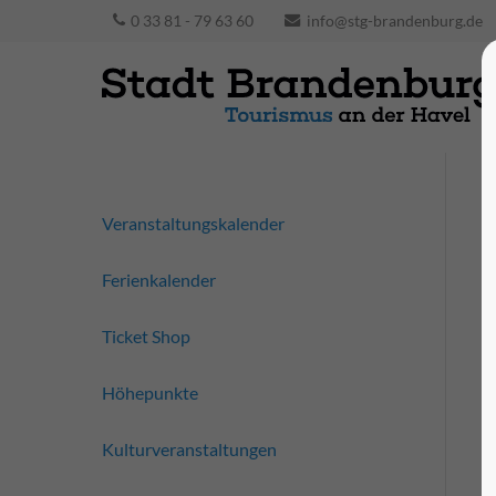
0 33 81 - 79 63 60
info@stg-brandenburg.de
Veranstaltungskalender
Ferienkalender
Ticket Shop
Höhepunkte
Kulturveranstaltungen