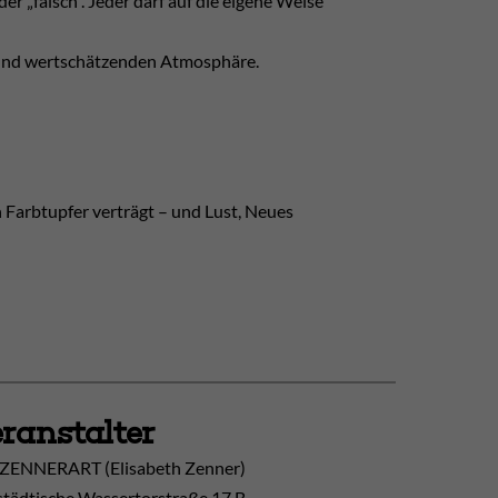
der „falsch“. Jeder darf auf die eigene Weise
n und wertschätzenden Atmosphäre.
 Farbtupfer verträgt – und Lust, Neues
ranstalter
ZENNERART (Elisabeth Zenner)
tädtische Wassertorstraße 17 B