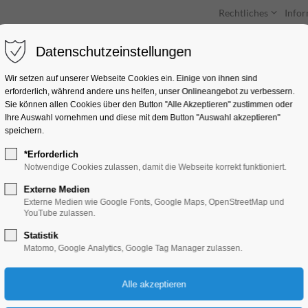
Rechtliches
Info
Datenschutzeinstellungen
Unterkünfte
Entdecken & Erleben
Wir setzen auf unserer Webseite Cookies ein. Einige von ihnen sind
erforderlich, während andere uns helfen, unser Onlineangebot zu verbessern.
Sie können allen Cookies über den Button "Alle Akzeptieren" zustimmen oder
Ihre Auswahl vornehmen und diese mit dem Button "Auswahl akzeptieren"
speichern.
*Erforderlich
Workshop "Deine Rei
Notwendige Cookies zulassen, damit die Webseite korrekt funktioniert.
Kreativität"
Externe Medien
Externe Medien wie Google Fonts, Google Maps, OpenStreetMap und
YouTube zulassen.
Workshop
Statistik
Matomo, Google Analytics, Google Tag Manager zulassen.
22.06.2025, 13:00–16:00