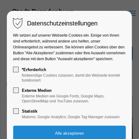
Menu
Datenschutzeinstellungen
Wir setzen auf unserer Webseite Cookies ein. Einige von ihnen
sind erforderlich, während andere uns helfen, unser
Onlineangebot zu verbessern. Sie können allen Cookies über den
„Große Seenrundfahrt mit
Button "Alle Akzeptieren" zustimmen oder Ihre Auswahl vornehmen
Kanincheninsel“ 2,5 Std.
und diese mit dem Button "Auswahl akzeptieren" speichern.
Schiffrundfahrt
*Erforderlich
Notwendige Cookies zulassen, damit die Webseite korrekt
funktioniert.
07.06.2025, 11:00–13:30
Externe Medien
Externe Medien wie Google Fonts, Google Maps,
OpenStreetMap und YouTube zulassen.
Statistik
Matomo, Google Analytics, Google Tag Manager zulassen.