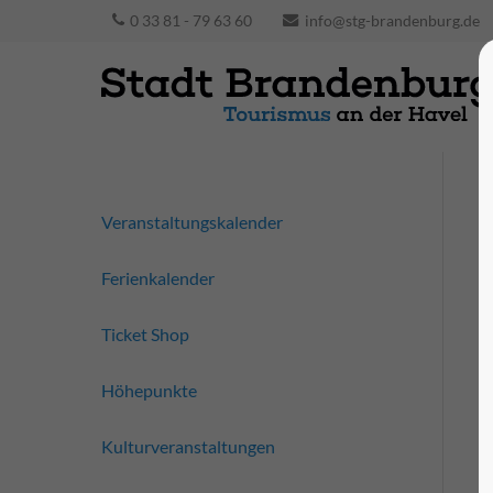
0 33 81 - 79 63 60
info@stg-brandenburg.de
Veranstaltungskalender
Ferienkalender
Ticket Shop
Höhepunkte
Kulturveranstaltungen