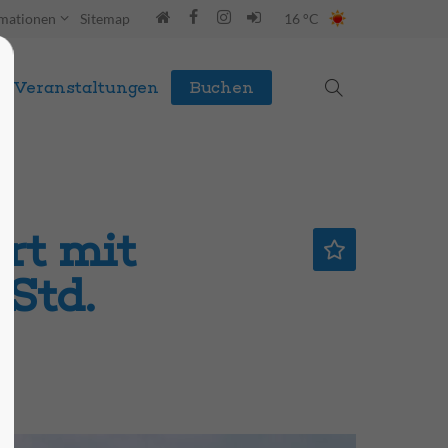
rmationen
Sitemap
16 °C
Veranstaltungen
Buchen
rt mit
 Std.