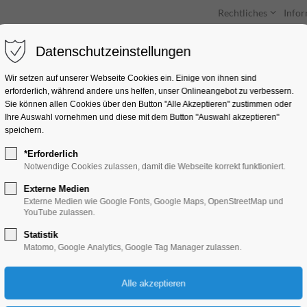
Rechtliches
Info
Datenschutzeinstellungen
Unterkünfte
Entdecken & Erleben
Wir setzen auf unserer Webseite Cookies ein. Einige von ihnen sind
erforderlich, während andere uns helfen, unser Onlineangebot zu verbessern.
Sie können allen Cookies über den Button "Alle Akzeptieren" zustimmen oder
Ihre Auswahl vornehmen und diese mit dem Button "Auswahl akzeptieren"
speichern.
*Erforderlich
„Große Seenrundfah
Notwendige Cookies zulassen, damit die Webseite korrekt funktioniert.
Kanincheninsel“ 2,5
Externe Medien
Externe Medien wie Google Fonts, Google Maps, OpenStreetMap und
YouTube zulassen.
Schiffrundfahrt
Statistik
Matomo, Google Analytics, Google Tag Manager zulassen.
02.06.2025, 11:00–13:30