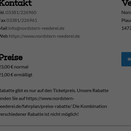
Kontakt
Ve
Tel.
03381/226960
Nord
Fax
03381/226961
Plau
Mail
info@nordstern-reederei.de
1477
Web
https://www.nordstern-reederei.de
Preise
23,00 € normal
21,00 € ermäßigt
Rabatte gibt es nur auf den Ticketpreis. Unsere Rabatte
finden Sie auf https://www.nordstern-
reederei.de/fahrplan/preise-rabatte/ Die Kombination
verschiedener Rabatte ist nicht möglich!