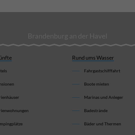
Brandenburg an der Havel
ünfte
Rund ums Wasser
tels
Fahrgastschifffahrt
nsionen
Boote mieten
rienhäuser
Marinas und Anleger
rienwohnungen
Badestrände
mpingplätze
Bäder und Thermen