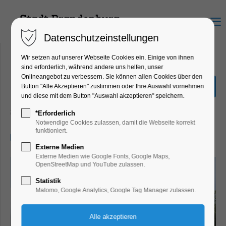
Menu
Datenschutzeinstellungen
Wir setzen auf unserer Webseite Cookies ein. Einige von ihnen
sind erforderlich, während andere uns helfen, unser
Onlineangebot zu verbessern. Sie können allen Cookies über den
„Große Seenrundfahrt mit
Button "Alle Akzeptieren" zustimmen oder Ihre Auswahl vornehmen
Kanincheninsel“ 2,5 Std.
und diese mit dem Button "Auswahl akzeptieren" speichern.
Schiffrundfahrt
*Erforderlich
Notwendige Cookies zulassen, damit die Webseite korrekt
funktioniert.
31.05.2025, 11:00–13:30
Externe Medien
Externe Medien wie Google Fonts, Google Maps,
OpenStreetMap und YouTube zulassen.
Statistik
Matomo, Google Analytics, Google Tag Manager zulassen.