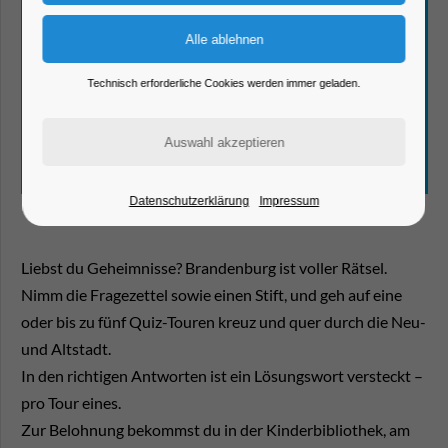
Technisch erforderliche Cookies werden immer geladen.
Datenschutzerklärung
Impressum
Liebst du Geheimnisse? Brandenburg ist voller Rätsel.
Nimm die Fragezettel sowie einen Stift, und geh auf eine
oder bis zu fünf Quiz-Touren kreuz und quer durch die Neu-
und Altstadt.
In den richtigen Antworten ist ein Lösungswort versteckt –
pro Tour eines.
Zur Belohnung bekommst du in der Kinderbibliothek, am