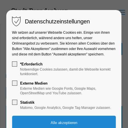
Menu
Datenschutzeinstellungen
Wir setzen auf unserer Webseite Cookies ein. Einige von ihnen
sind erforderlich, während andere uns helfen, unser
Onlineangebot zu verbessern. Sie können allen Cookies über den
Quiz-Tour
Button "Alle Akzeptieren" zustimmen oder Ihre Auswahl vornehmen
und diese mit dem Button "Auswahl akzeptieren" speichern.
Ferienkalender, Kinder, Jugend, Mitmach-
Aktion
*Erforderlich
Notwendige Cookies zulassen, damit die Webseite korrekt
funktioniert.
15.08.2025, 10:00–17:30
Externe Medien
Externe Medien wie Google Fonts, Google Maps,
Eintritt frei
OpenStreetMap und YouTube zulassen.
Statistik
Matomo, Google Analytics, Google Tag Manager zulassen.