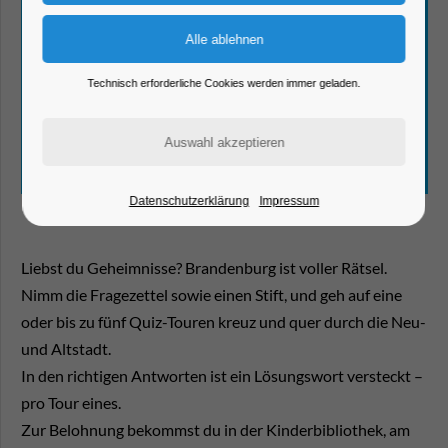
Technisch erforderliche Cookies werden immer geladen.
Datenschutzerklärung
Impressum
Liebst du Geheimnisse? Brandenburg ist voller Rätsel.
Nimm die Fragezettel sowie einen Stift, und geh auf eine
oder bis zu fünf Quiz-Touren kreuz und quer durch die Neu-
und Altstadt.
In den richtigen Antworten ist ein Lösungswort versteckt –
pro Tour eines.
Zur Belohnung bekommst du in der Kinderbibliothek, am