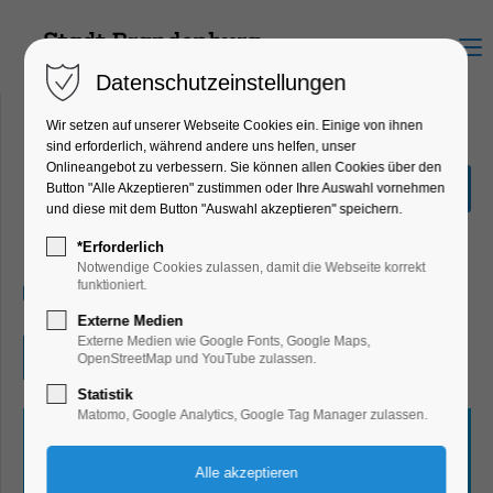
Menu
Datenschutzeinstellungen
Wir setzen auf unserer Webseite Cookies ein. Einige von ihnen
sind erforderlich, während andere uns helfen, unser
Onlineangebot zu verbessern. Sie können allen Cookies über den
Quiz-Tour
Button "Alle Akzeptieren" zustimmen oder Ihre Auswahl vornehmen
und diese mit dem Button "Auswahl akzeptieren" speichern.
Ferienkalender, Kinder, Jugend, Mitmach-
Aktion
*Erforderlich
Notwendige Cookies zulassen, damit die Webseite korrekt
funktioniert.
31.07.2025, 10:00–17:30
Externe Medien
Externe Medien wie Google Fonts, Google Maps,
Eintritt frei
OpenStreetMap und YouTube zulassen.
Statistik
Matomo, Google Analytics, Google Tag Manager zulassen.