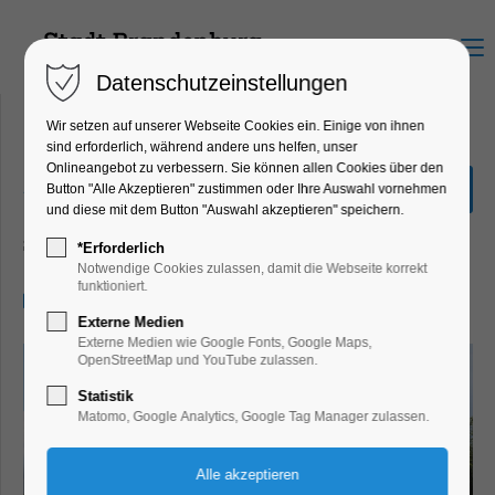
Menu
Datenschutzeinstellungen
Wir setzen auf unserer Webseite Cookies ein. Einige von ihnen
sind erforderlich, während andere uns helfen, unser
Onlineangebot zu verbessern. Sie können allen Cookies über den
„Große Seenrundfahrt mit
Button "Alle Akzeptieren" zustimmen oder Ihre Auswahl vornehmen
Kanincheninsel“ 2,5 Std.
und diese mit dem Button "Auswahl akzeptieren" speichern.
Schiffrundfahrt
*Erforderlich
Notwendige Cookies zulassen, damit die Webseite korrekt
funktioniert.
10.05.2025, 11:00–13:30
Externe Medien
Externe Medien wie Google Fonts, Google Maps,
OpenStreetMap und YouTube zulassen.
Statistik
Matomo, Google Analytics, Google Tag Manager zulassen.