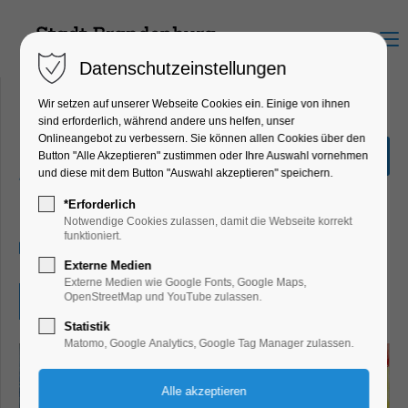
Menu
Datenschutzeinstellungen
Wir setzen auf unserer Webseite Cookies ein. Einige von ihnen
sind erforderlich, während andere uns helfen, unser
Onlineangebot zu verbessern. Sie können allen Cookies über den
Manga-und Comic-
Button "Alle Akzeptieren" zustimmen oder Ihre Auswahl vornehmen
Zeichenwettbewerb
und diese mit dem Button "Auswahl akzeptieren" speichern.
Kinder, Jugend, Kunst, Mitmach-Aktion
*Erforderlich
Notwendige Cookies zulassen, damit die Webseite korrekt
funktioniert.
19.05.2025, 09:00–16:00
Externe Medien
Externe Medien wie Google Fonts, Google Maps,
OpenStreetMap und YouTube zulassen.
Eintritt frei
Statistik
Matomo, Google Analytics, Google Tag Manager zulassen.