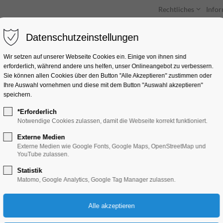
Rechtliches
Info
Datenschutzeinstellungen
Unterkünfte
Entdecken & Erleben
Wir setzen auf unserer Webseite Cookies ein. Einige von ihnen sind
erforderlich, während andere uns helfen, unser Onlineangebot zu verbessern.
Sie können allen Cookies über den Button "Alle Akzeptieren" zustimmen oder
Ihre Auswahl vornehmen und diese mit dem Button "Auswahl akzeptieren"
speichern.
*Erforderlich
Lehniner Sommermu
Notwendige Cookies zulassen, damit die Webseite korrekt funktioniert.
Orgelmatinee
Externe Medien
Externe Medien wie Google Fonts, Google Maps, OpenStreetMap und
YouTube zulassen.
Konzert, Musik
Statistik
Matomo, Google Analytics, Google Tag Manager zulassen.
15.06.2025, 12:00