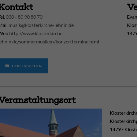
Kontakt
Ve
Tel.
030 - 80 90 80 70
Evan
Mail
musik@klosterkirche-lehnin.de
Klos
Web
http://www.klosterkirche-
1479
lehnin.de/sommermusiken/konzerttermine.html
TICKETS BUCHEN
Veranstaltungsort
Klosterkirch
Klosterkirch
14797
Klost