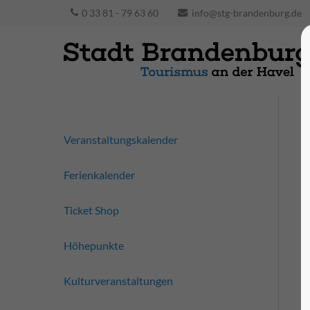
0 33 81 - 79 63 60
info@stg-brandenburg.de
Veranstaltungskalender
Ferienkalender
Ticket Shop
Höhepunkte
Kulturveranstaltungen