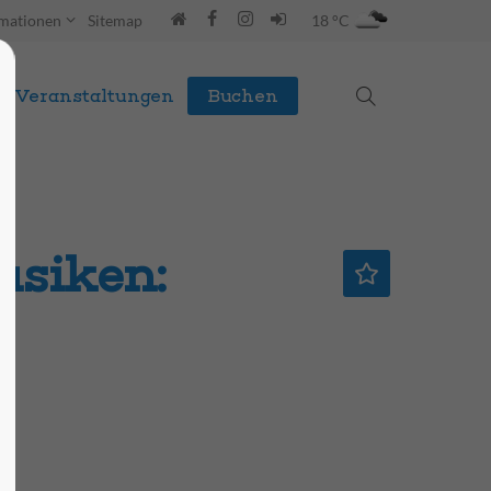
rmationen
Sitemap
18 °C
Veranstaltungen
Buchen
siken: