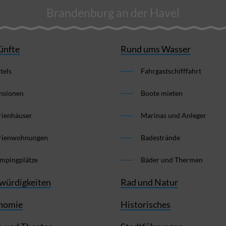
Brandenburg an der Havel
ünfte
Rund ums Wasser
tels
Fahrgastschifffahrt
nsionen
Boote mieten
rienhäuser
Marinas und Anleger
rienwohnungen
Badestrände
mpingplätze
Bäder und Thermen
würdigkeiten
Rad und Natur
nomie
Historisches