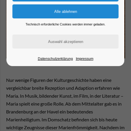
Technisch erforderliche Cookies werden immer geladen.
Datenschutzerklärung
Impressum
Nur wenige Figuren der Kulturgeschichte haben eine
vergleichbar breite Rezeption und Adaption erfahren wie
Maria. In Musik, bildender Kunst, im Film, in der Literatur –
Maria spielt eine große Rolle. Ab dem Mittelalter gab es in
Brandenburg an der Havel ein bedeutendes
Marienheiligtum. Im Domschatz befinden sich bis heute
wichtige Zeugnisse dieser Marienfrömmigkeit. Nachdem im