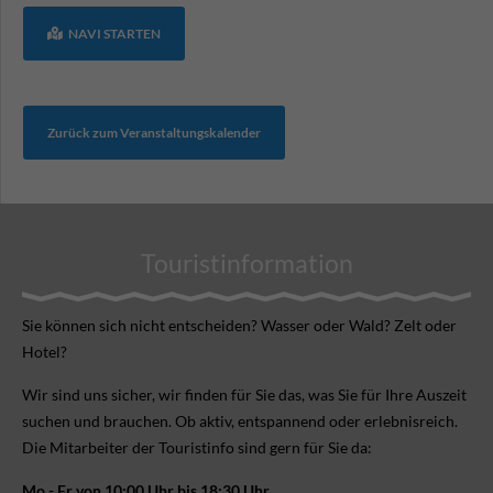
NAVI STARTEN
Zurück zum Veranstaltungskalender
Touristinformation
Sie können sich nicht ent­scheiden? Wasser oder Wald? Zelt oder
Hotel?
Wir sind uns sicher, wir finden für Sie das, was Sie für Ihre Aus­zeit
suchen und brauchen. Ob aktiv, ent­spannend oder erlebnis­reich.
Die Mitarbeiter der Touristinfo sind gern für Sie da:
Mo - Fr von 10:00 Uhr bis 18:30 Uhr