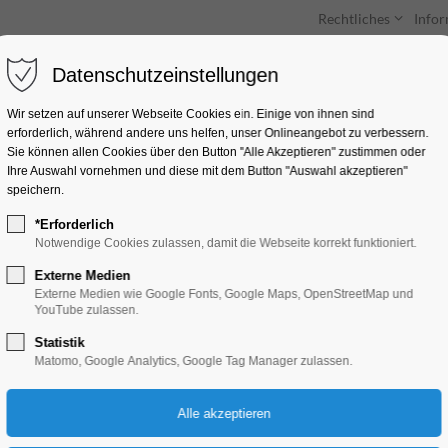
Rechtliches
Info
Datenschutzeinstellungen
Unterkünfte
Entdecken & Erleben
Wir setzen auf unserer Webseite Cookies ein. Einige von ihnen sind
erforderlich, während andere uns helfen, unser Onlineangebot zu verbessern.
Sie können allen Cookies über den Button "Alle Akzeptieren" zustimmen oder
Ihre Auswahl vornehmen und diese mit dem Button "Auswahl akzeptieren"
speichern.
*Erforderlich
"Im Anfang war...da
Notwendige Cookies zulassen, damit die Webseite korrekt funktioniert.
Externe Medien
Ausstellung
Externe Medien wie Google Fonts, Google Maps, OpenStreetMap und
YouTube zulassen.
Statistik
15.07.2025, 10:00–18:00
Matomo, Google Analytics, Google Tag Manager zulassen.
Eintritt frei