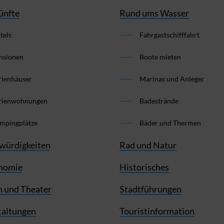
ünfte
Rund ums Wasser
tels
Fahrgastschifffahrt
nsionen
Boote mieten
rienhäuser
Marinas und Anleger
rienwohnungen
Badestrände
mpingplätze
Bäder und Thermen
würdigkeiten
Rad und Natur
nomie
Historisches
 und Theater
Stadtführungen
taltungen
Touristinformation