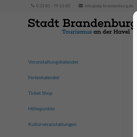
0 33 81 - 79 63 60
info@stg-brandenburg.de
Veranstaltungskalender
Ferienkalender
Ticket Shop
Höhepunkte
Kulturveranstaltungen