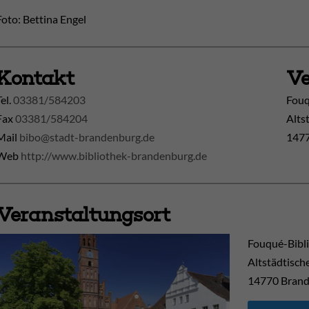
Foto: Bettina Engel
Kontakt
Ve
Tel.
03381/584203
Fouq
Fax
03381/584204
Alts
Mail
bibo@stadt-brandenburg.de
1477
Web
http://www.bibliothek-brandenburg.de
Veranstaltungsort
Fouqué-Bibl
Altstädtisch
14770
Brand