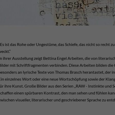
"Es ist das Rohe oder Ungestüme, das Schiefe, das nicht so recht
weckt.“
In ihrer Ausstellung zeigt Bettina Engel Arbeiten, die von literarisch
Bilder mit Schriftfragmenten verbinden. Diese Arbeiten bilden die Gr
besonders an lyrische Texte von Thomas Brasch herantastet, der i
Ein einzelnes Wort oder eine neue Wortschöpfung sowie der Klan
für ihre Kunst. Große Bilder aus den Serien „RAW - Instinkte und
schaffen einen spürbaren Kontrast, den man sehen und fühlen kan
zwischen visueller, literarischer und geschriebener Sprache zu ent