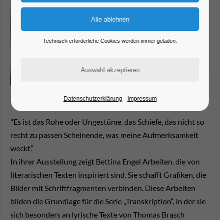
Technisch erforderliche Cookies werden immer geladen.
Datenschutzerklärung
Impressum
"Es ist das Rohe oder Ungestüme, das Schiefe, das nicht so
recht zu passen Scheinende, was meine Aufmerksamkeit
weckt.“
In ihrer Ausstellung zeigt Bettina Engel Arbeiten, die von
literarischen Texten inspiriert sind. Sie schafft Grafiken, die
Bilder mit Schriftfragmenten verbinden. Diese Arbeiten
bilden die Grundlage für die Serie „Transkription“, in der sie
sich besonders an lyrische Texte von Thomas Brasch