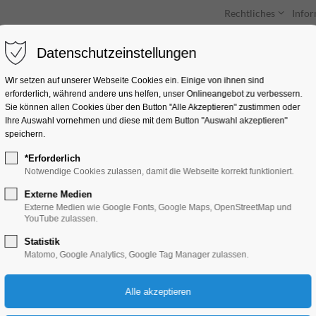
Rechtliches
Info
Datenschutzeinstellungen
Unterkünfte
Entdecken & Erleben
Wir setzen auf unserer Webseite Cookies ein. Einige von ihnen sind
erforderlich, während andere uns helfen, unser Onlineangebot zu verbessern.
Sie können allen Cookies über den Button "Alle Akzeptieren" zustimmen oder
Ihre Auswahl vornehmen und diese mit dem Button "Auswahl akzeptieren"
speichern.
*Erforderlich
"Im Anfang war...da
Notwendige Cookies zulassen, damit die Webseite korrekt funktioniert.
Externe Medien
Ausstellung
Externe Medien wie Google Fonts, Google Maps, OpenStreetMap und
YouTube zulassen.
Statistik
10.06.2025, 10:00–18:00
Matomo, Google Analytics, Google Tag Manager zulassen.
Eintritt frei