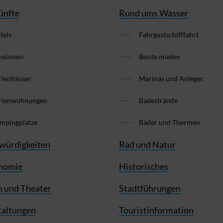
ünfte
Rund ums Wasser
tels
Fahrgastschifffahrt
nsionen
Boote mieten
rienhäuser
Marinas und Anleger
rienwohnungen
Badestrände
mpingplätze
Bäder und Thermen
würdigkeiten
Rad und Natur
nomie
Historisches
 und Theater
Stadtführungen
taltungen
Touristinformation