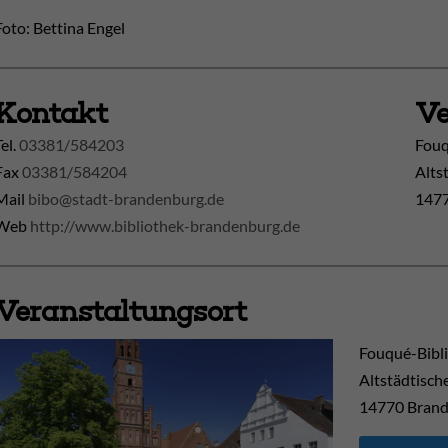
Foto: Bettina Engel
Kontakt
Ve
Tel.
03381/584203
Fouq
Fax
03381/584204
Alts
Mail
bibo@stadt-brandenburg.de
1477
Web
http://www.bibliothek-brandenburg.de
Veranstaltungsort
Fouqué-Bibl
Altstädtisch
14770
Brand