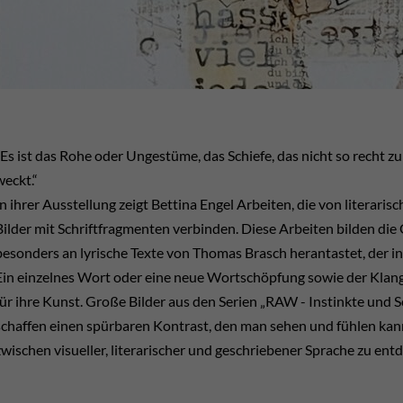
"Es ist das Rohe oder Ungestüme, das Schiefe, das nicht so recht
weckt.“
In ihrer Ausstellung zeigt Bettina Engel Arbeiten, die von literarisch
Bilder mit Schriftfragmenten verbinden. Diese Arbeiten bilden die Gr
besonders an lyrische Texte von Thomas Brasch herantastet, der i
Ein einzelnes Wort oder eine neue Wortschöpfung sowie der Klan
für ihre Kunst. Große Bilder aus den Serien „RAW - Instinkte und
schaffen einen spürbaren Kontrast, den man sehen und fühlen kan
zwischen visueller, literarischer und geschriebener Sprache zu ent