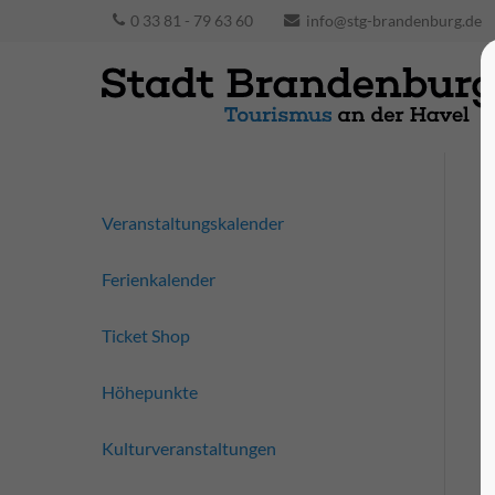
0 33 81 - 79 63 60
info@stg-brandenburg.de
Veranstaltungskalender
Ferienkalender
Ticket Shop
Höhepunkte
Kulturveranstaltungen