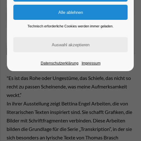
Technisch erforderliche Cookies werden immer geladen.
Datenschutzerklärung
Impressum
"Es ist das Rohe oder Ungestüme, das Schiefe, das nicht so
recht zu passen Scheinende, was meine Aufmerksamkeit
weckt.“
In ihrer Ausstellung zeigt Bettina Engel Arbeiten, die von
literarischen Texten inspiriert sind. Sie schafft Grafiken, die
Bilder mit Schriftfragmenten verbinden. Diese Arbeiten
bilden die Grundlage für die Serie „Transkription“, in der sie
sich besonders an lyrische Texte von Thomas Brasch