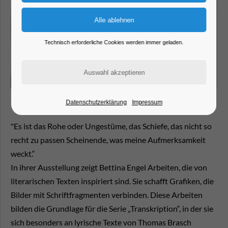
Technisch erforderliche Cookies werden immer geladen.
Datenschutzerklärung
Impressum
"Es ist das Rohe oder Ungestüme, das Schiefe, das nicht so
recht zu passen Scheinende, was meine Aufmerksamkeit
weckt.“
In ihrer Ausstellung zeigt Bettina Engel Arbeiten, die von
literarischen Texten inspiriert sind. Sie schafft Grafiken, die
Bilder mit Schriftfragmenten verbinden. Diese Arbeiten
bilden die Grundlage für die Serie „Transkription“, in der sie
sich besonders an lyrische Texte von Thomas Brasch