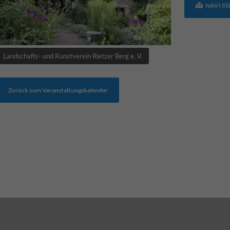
NAVI S
Landschafts- und Kunstverein Rietzer Berg e. V.
Zurück zum Veranstaltungskalender