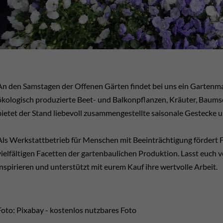
An den Samstagen der Offenen Gärten findet bei uns ein Gartenmark
ökologisch produzierte Beet- und Balkonpflanzen, Kräuter, Bau
bietet der Stand liebevoll zusammengestellte saisonale Gestecke
Als Werkstattbetrieb für Menschen mit Beeinträchtigung fördert Fl
vielfältigen Facetten der gartenbaulichen Produktion. Lasst euch 
inspirieren und unterstützt mit eurem Kauf ihre wertvolle Arbeit.
Foto: Pixabay - kostenlos nutzbares Foto