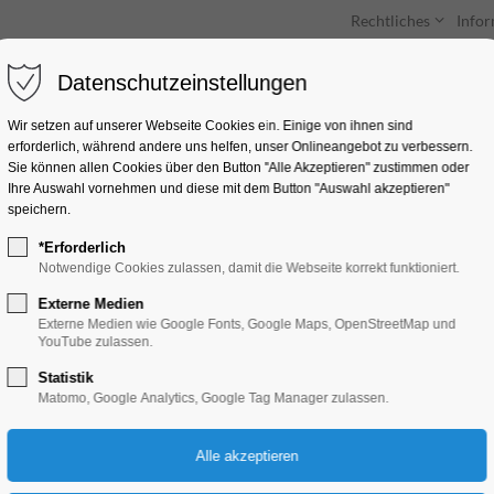
Rechtliches
Info
Datenschutzeinstellungen
Unterkünfte
Entdecken & Erleben
Wir setzen auf unserer Webseite Cookies ein. Einige von ihnen sind
erforderlich, während andere uns helfen, unser Onlineangebot zu verbessern.
Sie können allen Cookies über den Button "Alle Akzeptieren" zustimmen oder
Ihre Auswahl vornehmen und diese mit dem Button "Auswahl akzeptieren"
speichern.
*Erforderlich
Gartenmarkt
Notwendige Cookies zulassen, damit die Webseite korrekt funktioniert.
Externe Medien
Markt
Externe Medien wie Google Fonts, Google Maps, OpenStreetMap und
YouTube zulassen.
Statistik
13.09.2025, 10:00–18:00
Matomo, Google Analytics, Google Tag Manager zulassen.
Eintritt frei