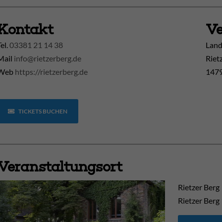
Kontakt
Ve
Tel.
03381 21 14 38
Land
Mail
info@rietzerberg.de
Riet
Web
https://rietzerberg.de
1479
TICKETS BUCHEN
Veranstaltungsort
Rietzer Berg
Rietzer Berg