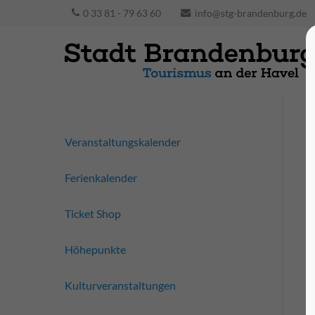
0 33 81 - 79 63 60
info@stg-brandenburg.de
Veranstaltungskalender
Ferienkalender
Ticket Shop
Höhepunkte
Kulturveranstaltungen