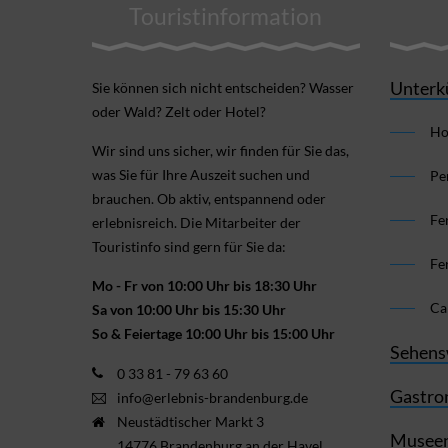
Touristinformation
Unterk
Sie können sich nicht ent­scheiden? Wasser
oder Wald? Zelt oder Hotel?
Ho
Wir sind uns sicher, wir finden für Sie das,
was Sie für Ihre Aus­zeit suchen und
Pe
brauchen. Ob aktiv, ent­spannend oder
Fe
erlebnis­reich. Die Mitarbeiter der
Touristinfo sind gern für Sie da:
Fe
Mo - Fr von 10:00 Uhr bis 18:30 Uhr
Ca
Sa von 10:00 Uhr bis 15:30 Uhr
So & Feiertage 10:00 Uhr bis 15:00 Uhr
Sehens
0 33 81 - 79 63 60
Gastro
info@erlebnis-brandenburg.de
Neustädtischer Markt 3
Museen
14776 Brandenburg an der Havel