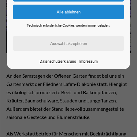
Technisch erforderliche Cookies werden immer geladen.
Datenschutzerklärung
Impressum
An den Samstagen der Offenen Gärten findet bei uns ein
Gartenmarkt der Fliedners Lafim-Diakonie statt. Hier gibt
es ökologisch produzierte Beet- und Balkonpflanzen,
Kräuter, Baumschulware, Stauden und Jungpflanzen.
Außerdem bietet der Stand liebevoll zusammengestellte
saisonale Gestecke und Blumensträuße.
Als Werkstattbetrieb für Menschen mit Beeinträchtigung