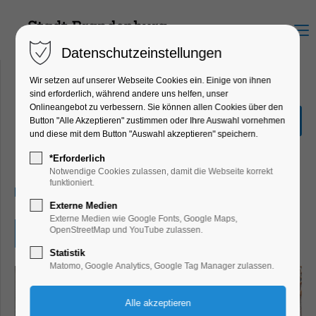
Menu
Datenschutzeinstellungen
Wir setzen auf unserer Webseite Cookies ein. Einige von ihnen
sind erforderlich, während andere uns helfen, unser
Onlineangebot zu verbessern. Sie können allen Cookies über den
Wir bauen eine
Button "Alle Akzeptieren" zustimmen oder Ihre Auswahl vornehmen
Trockentrenntoilette
und diese mit dem Button "Auswahl akzeptieren" speichern.
Mitmach-Aktion
*Erforderlich
Notwendige Cookies zulassen, damit die Webseite korrekt
funktioniert.
29.05.2025, 09:00–17:00
Externe Medien
Externe Medien wie Google Fonts, Google Maps,
OpenStreetMap und YouTube zulassen.
Eintritt frei
Statistik
Matomo, Google Analytics, Google Tag Manager zulassen.