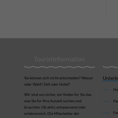
Touristinformation
Unterk
Sie können sich nicht ent­scheiden? Wasser
oder Wald? Zelt oder Hotel?
Ho
Wir sind uns sicher, wir finden für Sie das,
was Sie für Ihre Aus­zeit suchen und
Pe
brauchen. Ob aktiv, ent­spannend oder
Fe
erlebnis­reich. Die Mitarbeiter der