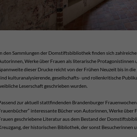
In den Sammlungen der Domstiftsbibliothek finden sich zahlreiche
Autorinnen, Werke über Frauen als literarische Protagonistinnen un
Spannweite dieser Drucke reicht von der Frühen Neuzeit bis in di
sind kulturanalysierende, gesellschafts- und rollenkritische Publik
weibliche Leserschaft geschrieben wurden.
Passend zur aktuell stattfindenden Brandenburger Frauenwochen 
Frauenbücher“ interessante Bücher von Autorinnen, Werke über Fr
Frauen geschriebene Literatur aus dem Bestand der Domstiftsbibli
Kreuzgang, der historischen Bibliothek, der sonst Besucherinnen u