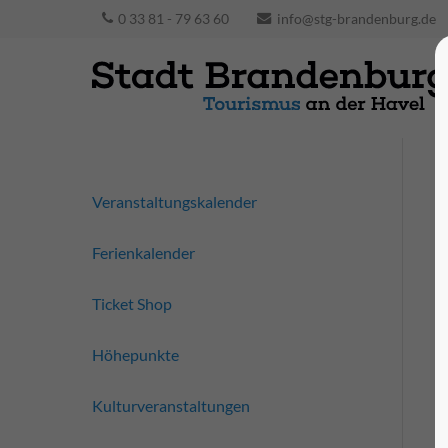
0 33 81 - 79 63 60
info@stg-brandenburg.de
Veranstaltungskalender
Ferienkalender
Ticket Shop
Höhepunkte
Kulturveranstaltungen