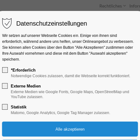
Rechtliches
Info
Datenschutzeinstellungen
Unterkünfte
Entdecken & Erleben
Wir setzen auf unserer Webseite Cookies ein. Einige von ihnen sind
erforderlich, während andere uns helfen, unser Onlineangebot zu verbessern.
Sie können allen Cookies über den Button "Alle Akzeptieren" zustimmen oder
Ihre Auswahl vornehmen und diese mit dem Button "Auswahl akzeptieren"
speichern.
*Erforderlich
Brandenburger Fra
Notwendige Cookies zulassen, damit die Webseite korrekt funktioniert.
Externe Medien
Ausstellung, Führung
Externe Medien wie Google Fonts, Google Maps, OpenStreetMap und
YouTube zulassen.
Statistik
15.04.2025, 14:00
Matomo, Google Analytics, Google Tag Manager zulassen.
Eintritt frei