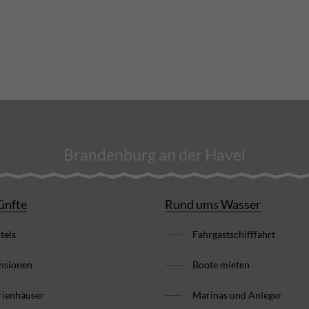
Brandenburg an der Havel
ünfte
Rund ums Wasser
tels
Fahrgastschifffahrt
nsionen
Boote mieten
rienhäuser
Marinas und Anleger