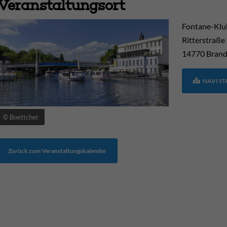
Veranstaltungsort
Fontane-Klu
Ritterstraße
14770
Brand
NAVI S
© Boettcher
Zurück zum Veranstaltungskalender