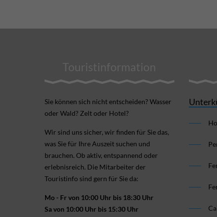
Touristinformation
Unterk
Sie können sich nicht ent­scheiden? Wasser
oder Wald? Zelt oder Hotel?
Ho
Wir sind uns sicher, wir finden für Sie das,
was Sie für Ihre Aus­zeit suchen und
Pe
brauchen. Ob aktiv, ent­spannend oder
Fe
erlebnis­reich. Die Mitarbeiter der
Touristinfo sind gern für Sie da:
Fe
Mo - Fr von 10:00 Uhr bis 18:30 Uhr
Ca
Sa von 10:00 Uhr bis 15:30 Uhr