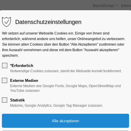
Rechtliches
Info
Datenschutzeinstellungen
Unterkünfte
Entdecken & Erleben
Wir setzen auf unserer Webseite Cookies ein. Einige von ihnen sind
erforderlich, während andere uns helfen, unser Onlineangebot zu verbessern.
Sie können allen Cookies über den Button "Alle Akzeptieren" zustimmen oder
Ihre Auswahl vornehmen und diese mit dem Button "Auswahl akzeptieren"
speichern.
*Erforderlich
Pfau - Bin ich echt?
Notwendige Cookies zulassen, damit die Webseite korrekt funktioniert.
Externe Medien
Kino
Externe Medien wie Google Fonts, Google Maps, OpenStreetMap und
YouTube zulassen.
Statistik
16.04.2025, 20:00–22:00
Matomo, Google Analytics, Google Tag Manager zulassen.