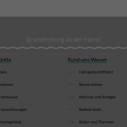
Brandenburg an der Havel
ünfte
Rund ums Wasser
tels
Fahrgastschifffahrt
nsionen
Boote mieten
rienhäuser
Marinas und Anleger
rienwohnungen
Badestrände
mpingplätze
Bäder und Thermen