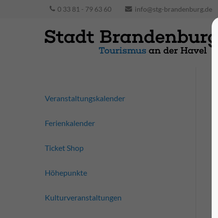
0 33 81 - 79 63 60
info@stg-brandenburg.de
Veranstaltungskalender
Ferienkalender
Ticket Shop
Höhepunkte
Kulturveranstaltungen