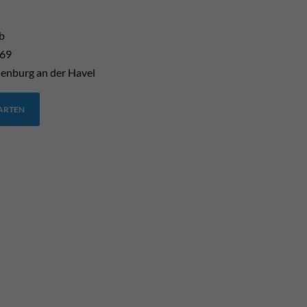
b
 69
enburg an der Havel
TARTEN