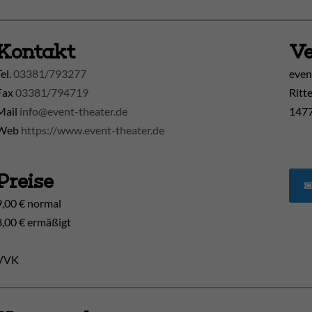
Kontakt
Ve
Tel.
03381/793277
even
Fax
03381/794719
Ritt
Mail
info@event-theater.de
1477
Web
https://www.event-theater.de
Preise
9,00 € normal
8,00 € ermäßigt
VVK