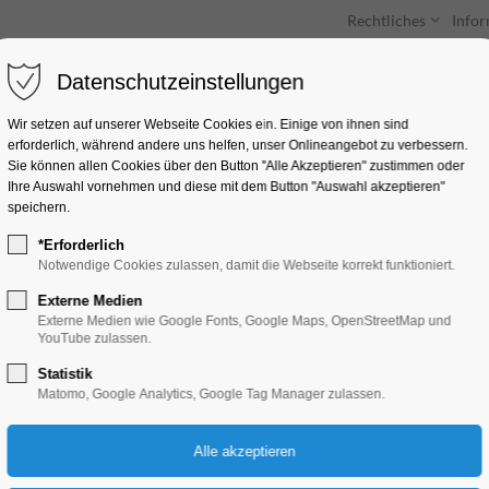
Rechtliches
Info
Datenschutzeinstellungen
Unterkünfte
Entdecken & Erleben
Wir setzen auf unserer Webseite Cookies ein. Einige von ihnen sind
erforderlich, während andere uns helfen, unser Onlineangebot zu verbessern.
Sie können allen Cookies über den Button "Alle Akzeptieren" zustimmen oder
Ihre Auswahl vornehmen und diese mit dem Button "Auswahl akzeptieren"
speichern.
*Erforderlich
Quiz-Tour
Notwendige Cookies zulassen, damit die Webseite korrekt funktioniert.
Externe Medien
Bildung, Vortrag, Ferienkalender, Kinder, 
Externe Medien wie Google Fonts, Google Maps, OpenStreetMap und
YouTube zulassen.
Statistik
25.04.2025, 10:00–17:00
Matomo, Google Analytics, Google Tag Manager zulassen.
Eintritt frei