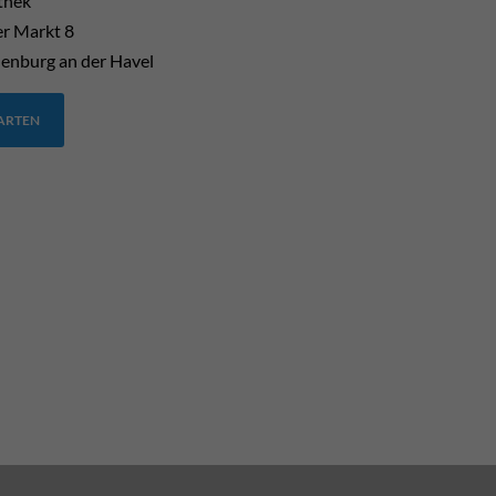
thek
er Markt 8
enburg an der Havel
TARTEN