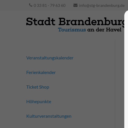
0 33 81 - 79 63 60
info@stg-brandenburg.de
Veranstaltungskalender
Ferienkalender
Ticket Shop
Höhepunkte
Kulturveranstaltungen