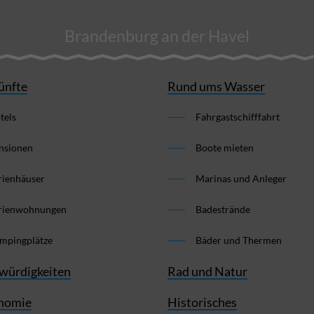
Brandenburg an der Havel
ünfte
Rund ums Wasser
tels
Fahrgastschifffahrt
nsionen
Boote mieten
rienhäuser
Marinas und Anleger
rienwohnungen
Badestrände
mpingplätze
Bäder und Thermen
würdigkeiten
Rad und Natur
nomie
Historisches