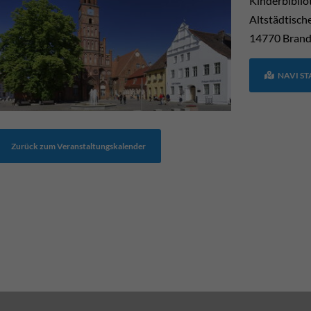
Kinderbiblio
Altstädtisch
14770
Brand
NAVI S
Zurück zum Veranstaltungskalender