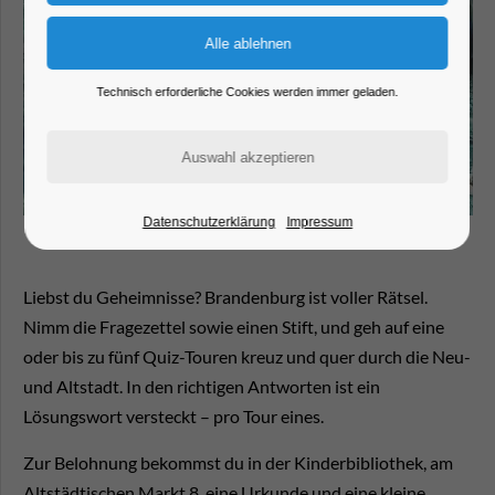
Technisch erforderliche Cookies werden immer geladen.
Datenschutzerklärung
Impressum
Liebst du Geheimnisse? Brandenburg ist voller Rätsel.
Nimm die Fragezettel sowie einen Stift, und geh auf eine
oder bis zu fünf Quiz-Touren kreuz und quer durch die Neu-
und Altstadt. In den richtigen Antworten ist ein
Lösungswort versteckt – pro Tour eines.
Zur Belohnung bekommst du in der Kinderbibliothek, am
Altstädtischen Markt 8, eine Urkunde und eine kleine