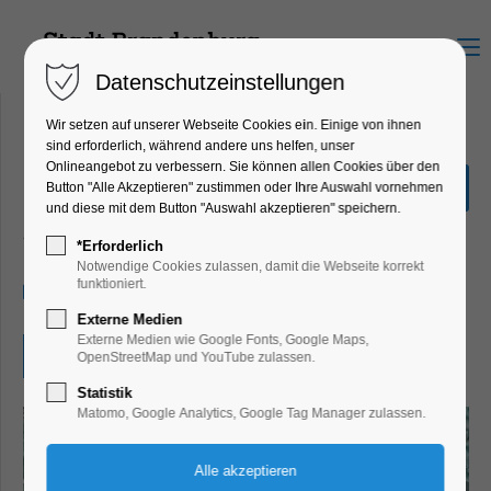
Menu
Datenschutzeinstellungen
Wir setzen auf unserer Webseite Cookies ein. Einige von ihnen
sind erforderlich, während andere uns helfen, unser
Onlineangebot zu verbessern. Sie können allen Cookies über den
Quiz-Tour
Button "Alle Akzeptieren" zustimmen oder Ihre Auswahl vornehmen
und diese mit dem Button "Auswahl akzeptieren" speichern.
Bildung, Vortrag, Ferienkalender, Kinder,
Jugend, Mitmach-Aktion
*Erforderlich
Notwendige Cookies zulassen, damit die Webseite korrekt
funktioniert.
15.04.2025, 10:00–17:00
Externe Medien
Externe Medien wie Google Fonts, Google Maps,
Eintritt frei
OpenStreetMap und YouTube zulassen.
Statistik
Matomo, Google Analytics, Google Tag Manager zulassen.