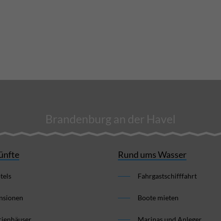
Brandenburg an der Havel
ünfte
Rund ums Wasser
tels
Fahrgastschifffahrt
nsionen
Boote mieten
rienhäuser
Marinas und Anleger