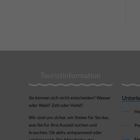
Touristinformation
Unterk
Sie können sich nicht ent­scheiden? Wasser
oder Wald? Zelt oder Hotel?
Ho
Wir sind uns sicher, wir finden für Sie das,
was Sie für Ihre Aus­zeit suchen und
Pe
brauchen. Ob aktiv, ent­spannend oder
Fe
erlebnis­reich. Die Mitarbeiter der