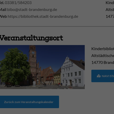
Tel.
03381/584203
Kind
Mail
bibo@stadt-brandenburg.de
Alts
Web
https://bibliothek.stadt-brandenburg.de
1477
Veranstaltungsort
Kinderbiblio
Altstädtisch
14770
Brand
NAVI S
Zurück zum Veranstaltungskalender