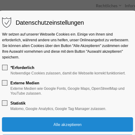
Rechtliches
Info
Datenschutzeinstellungen
Unterkünfte
Entdecken & Erleben
Wir setzen auf unserer Webseite Cookies ein. Einige von ihnen sind
erforderlich, während andere uns helfen, unser Onlineangebot zu verbessern.
Sie können allen Cookies über den Button "Alle Akzeptieren" zustimmen oder
Ihre Auswahl vornehmen und diese mit dem Button "Auswahl akzeptieren"
speichern.
*Erforderlich
„Charlie und Lola“
Notwendige Cookies zulassen, damit die Webseite korrekt funktioniert.
Externe Medien
Bildung, Vortrag, Kinder, Jugend, Mitmach
Externe Medien wie Google Fonts, Google Maps, OpenStreetMap und
YouTube zulassen.
Statistik
27.06.2025, 09:30–10:30
Matomo, Google Analytics, Google Tag Manager zulassen.
Eintritt frei