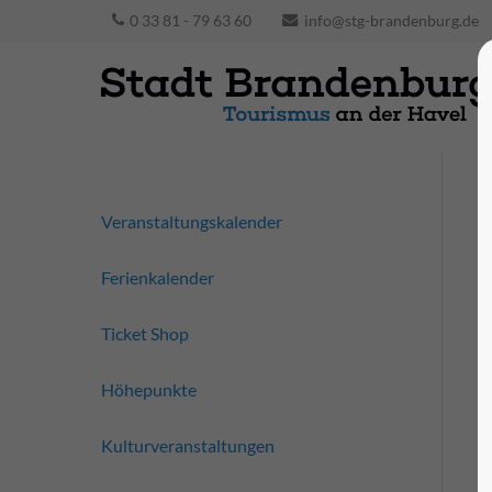
0 33 81 - 79 63 60
info@stg-brandenburg.de
Veranstaltungskalender
Ferienkalender
Ticket Shop
Höhepunkte
Kulturveranstaltungen