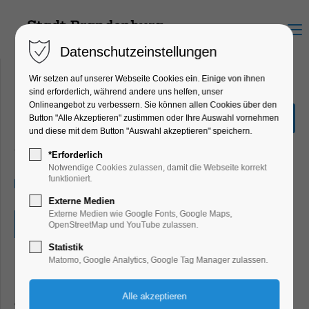
Menu
Datenschutzeinstellungen
Wir setzen auf unserer Webseite Cookies ein. Einige von ihnen
sind erforderlich, während andere uns helfen, unser
Onlineangebot zu verbessern. Sie können allen Cookies über den
Quiz-Tour
Button "Alle Akzeptieren" zustimmen oder Ihre Auswahl vornehmen
und diese mit dem Button "Auswahl akzeptieren" speichern.
Bildung, Vortrag, Ferienkalender, Kinder,
Jugend, Mitmach-Aktion
*Erforderlich
Notwendige Cookies zulassen, damit die Webseite korrekt
funktioniert.
04.02.2025, 10:00–17:30
Externe Medien
Externe Medien wie Google Fonts, Google Maps,
Eintritt frei
OpenStreetMap und YouTube zulassen.
Statistik
Matomo, Google Analytics, Google Tag Manager zulassen.
Liebst du Geheimnisse? Brandenburg ist voller Rätsel.
Nimm die Fragezettel sowie einen Stift, und geh auf eine
oder bis zu fünf Quiz-Touren kreuz und quer durch die Neu-