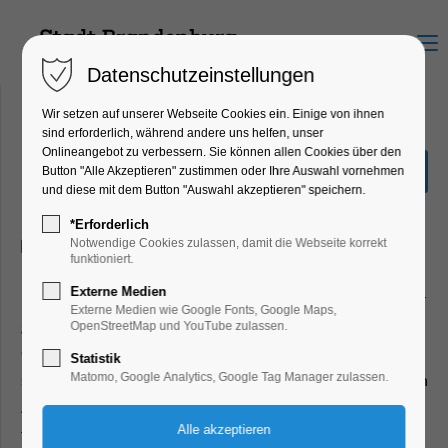
Menu
Datenschutzeinstellungen
Wir setzen auf unserer Webseite Cookies ein. Einige von ihnen
sind erforderlich, während andere uns helfen, unser
Onlineangebot zu verbessern. Sie können allen Cookies über den
The Room Next Door
Button "Alle Akzeptieren" zustimmen oder Ihre Auswahl vornehmen
und diese mit dem Button "Auswahl akzeptieren" speichern.
Kino
*Erforderlich
13.01.2025, 20:00–22:00
Notwendige Cookies zulassen, damit die Webseite korrekt
funktioniert.
Externe Medien
Die Erfolgsautorin Ingrid hat Angst vor dem Tod, sucht aber
Externe Medien wie Google Fonts, Google Maps,
gerade die Nähe zu ihrer alten Freundin Martha, die an
OpenStreetMap und YouTube zulassen.
Gebärmutterhalskrebs im Endstadium erkrankt ist. Ingrid
Statistik
stattet ihr einen Besuch im Krankenhaus ab und wird in den
Matomo, Google Analytics, Google Tag Manager zulassen.
Ablauf ihrer Behandlungen hineingezogen. Bei den
folgenden Treffen vertiefen sich die Frauen in einem Haus