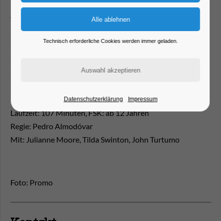
inmitten eines Naturschutzgebietes in Neuengland in ihre
Vergangenheit. Ingrid und Martha arbeiteten in ihrer
Jugend gemeinsam für eine Zeitschrift. Sie tauschen sich
Technisch erforderliche Cookies werden immer geladen.
über ihre Erinnerungen aus, aber auch über Reue, Erlösung
und Sterblichkeit. Sie erleben eine extreme, aber auch
überraschend zärtliche Situation.
Drama – Spanien 2024
Datenschutzerklärung
Impressum
Laufzeit: 107 Minuten, FSK: ab 12 Jahren
Regie: Pedro Almodóvar
Mit: Julianne Moore, Tilda Swinton, John Turtumo
Foto: Promo