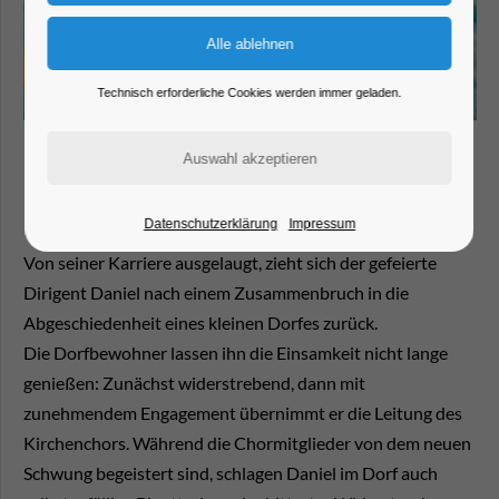
Technisch erforderliche Cookies werden immer geladen.
BT BÜRGERBÜHNE
Datenschutzerklärung
Impressum
Von seiner Karriere ausgelaugt, zieht sich der gefeierte
Dirigent Daniel nach einem Zusammenbruch in die
Abgeschiedenheit eines kleinen Dorfes zurück.
Die Dorfbewohner lassen ihn die Einsamkeit nicht lange
genießen: Zunächst widerstrebend, dann mit
zunehmendem Engagement übernimmt er die Leitung des
Kirchenchors. Während die Chormitglieder von dem neuen
Schwung begeistert sind, schlagen Daniel im Dorf auch