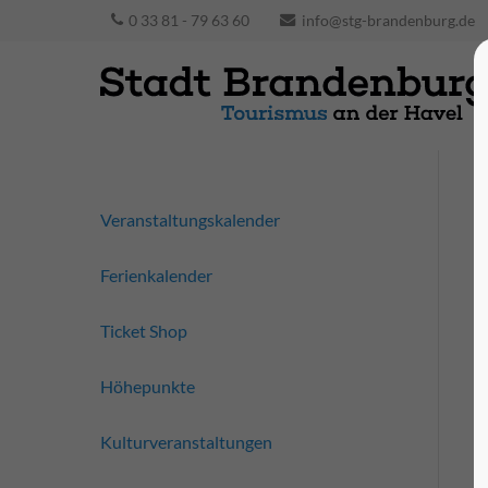
0 33 81 - 79 63 60
info@stg-brandenburg.de
Veranstaltungskalender
Ferienkalender
Ticket Shop
Höhepunkte
Kulturveranstaltungen