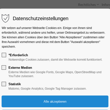
Rechtliches
Info
Datenschutzeinstellungen
Unterkünfte
Entdecken & Erleben
Wir setzen auf unserer Webseite Cookies ein. Einige von ihnen sind
erforderlich, während andere uns helfen, unser Onlineangebot zu verbessern.
Sie können allen Cookies über den Button "Alle Akzeptieren" zustimmen oder
Ihre Auswahl vornehmen und diese mit dem Button "Auswahl akzeptieren"
speichern.
*Erforderlich
die Ausstellung 'C
Notwendige Cookies zulassen, damit die Webseite korrekt funktioniert.
Ground'
Externe Medien
Externe Medien wie Google Fonts, Google Maps, OpenStreetMap und
YouTube zulassen.
Ausstellung, Kunst
Statistik
Matomo, Google Analytics, Google Tag Manager zulassen.
20.10.2024, 13:00–18:00