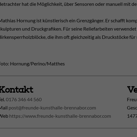
Betrachter hat die Möglichkeit, über Sensoren oder manuell mit de
Mathias Hornung ist künstlerisch ein Grenzgänger. Er schafft kompl
skulpturen und Druckgrafiken. Für seine Reliefarbeiten verwendet
Birkensperrholzblöcke, die ihm oft gleichzeitig als Druckstöcke für
Foto: Hornung/Perino/Matthes
Kontakt
Ve
Tel.
0176 346 44 560
Freu
Mail
post@freunde-kunsthalle-brennabor.com
Gesc
Web
https://www.freunde-kunsthalle-brennabor.com
1477