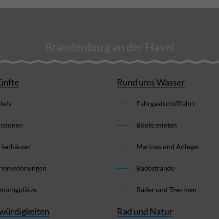
Brandenburg an der Havel
ünfte
Rund ums Wasser
tels
Fahrgastschifffahrt
nsionen
Boote mieten
rienhäuser
Marinas und Anleger
rienwohnungen
Badestrände
mpingplätze
Bäder und Thermen
würdigkeiten
Rad und Natur