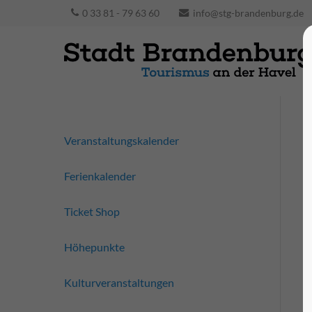
0 33 81 - 79 63 60
info@stg-brandenburg.de
Veranstaltungskalender
Ferienkalender
Ticket Shop
Höhepunkte
Kulturveranstaltungen