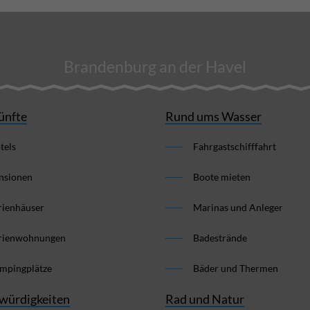
Brandenburg an der Havel
ünfte
Rund ums Wasser
tels
Fahrgastschifffahrt
nsionen
Boote mieten
rienhäuser
Marinas und Anleger
rienwohnungen
Badestrände
mpingplätze
Bäder und Thermen
würdigkeiten
Rad und Natur