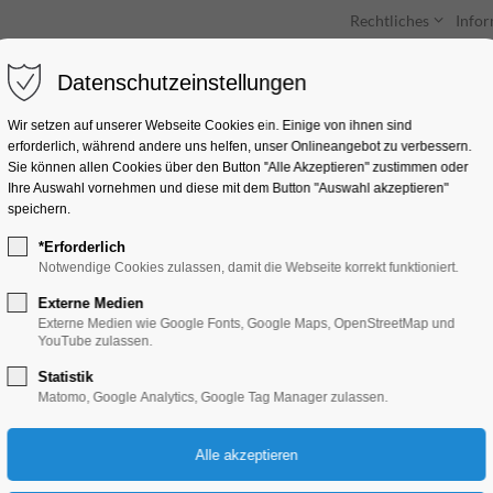
Rechtliches
Info
Datenschutzeinstellungen
Unterkünfte
Entdecken & Erleben
Wir setzen auf unserer Webseite Cookies ein. Einige von ihnen sind
erforderlich, während andere uns helfen, unser Onlineangebot zu verbessern.
Sie können allen Cookies über den Button "Alle Akzeptieren" zustimmen oder
Ihre Auswahl vornehmen und diese mit dem Button "Auswahl akzeptieren"
speichern.
*Erforderlich
die Ausstellung 'C
Notwendige Cookies zulassen, damit die Webseite korrekt funktioniert.
Ground'
Externe Medien
Externe Medien wie Google Fonts, Google Maps, OpenStreetMap und
YouTube zulassen.
Ausstellung, Kunst
Statistik
Matomo, Google Analytics, Google Tag Manager zulassen.
19.10.2024, 13:00–18:00