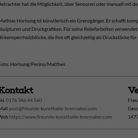
Betrachter hat die Möglichkeit, über Sensoren oder manuell mit de
Mathias Hornung ist künstlerisch ein Grenzgänger. Er schafft kompl
skulpturen und Druckgrafiken. Für seine Reliefarbeiten verwendet
Birkensperrholzblöcke, die ihm oft gleichzeitig als Druckstöcke für
Foto: Hornung/Perino/Matthes
Kontakt
Ve
Tel.
0176 346 44 560
Freu
Mail
post@freunde-kunsthalle-brennabor.com
Gesc
Web
https://www.freunde-kunsthalle-brennabor.com
1477