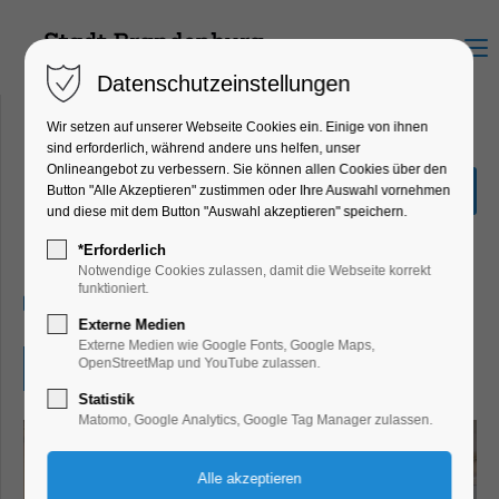
Menu
Datenschutzeinstellungen
Wir setzen auf unserer Webseite Cookies ein. Einige von ihnen
sind erforderlich, während andere uns helfen, unser
Onlineangebot zu verbessern. Sie können allen Cookies über den
die Ausstellung 'Common
Button "Alle Akzeptieren" zustimmen oder Ihre Auswahl vornehmen
Ground'
und diese mit dem Button "Auswahl akzeptieren" speichern.
Ausstellung, Kunst
*Erforderlich
Notwendige Cookies zulassen, damit die Webseite korrekt
funktioniert.
18.10.2024, 13:00–18:00
Externe Medien
Externe Medien wie Google Fonts, Google Maps,
OpenStreetMap und YouTube zulassen.
Eintritt frei
Statistik
Matomo, Google Analytics, Google Tag Manager zulassen.