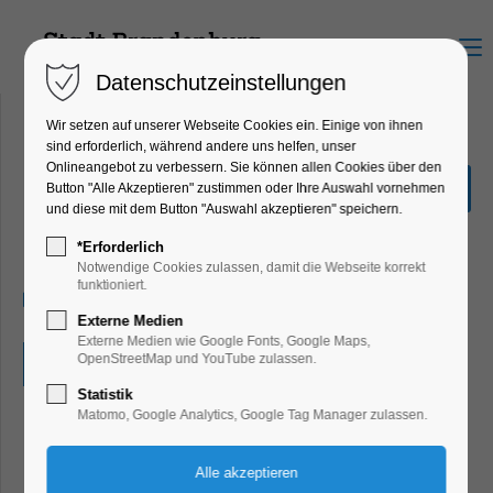
Menu
Datenschutzeinstellungen
Wir setzen auf unserer Webseite Cookies ein. Einige von ihnen
sind erforderlich, während andere uns helfen, unser
Onlineangebot zu verbessern. Sie können allen Cookies über den
die Ausstellung 'Common
Button "Alle Akzeptieren" zustimmen oder Ihre Auswahl vornehmen
Ground'
und diese mit dem Button "Auswahl akzeptieren" speichern.
Ausstellung, Kunst
*Erforderlich
Notwendige Cookies zulassen, damit die Webseite korrekt
funktioniert.
29.09.2024, 13:00–18:00
Externe Medien
Externe Medien wie Google Fonts, Google Maps,
OpenStreetMap und YouTube zulassen.
Eintritt frei
Statistik
Matomo, Google Analytics, Google Tag Manager zulassen.