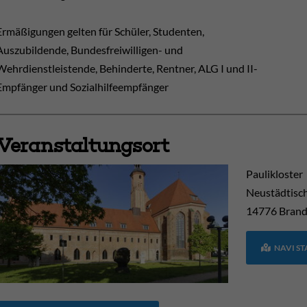
Ermäßigungen gelten für Schüler, Studenten,
Auszubildende, Bundesfreiwilligen- und
Wehrdienstleistende, Behinderte, Rentner, ALG I und II-
Empfänger und Sozialhilfeempfänger
Veranstaltungsort
Paulikloster
Neustädtisc
14776
Brand
NAVI S