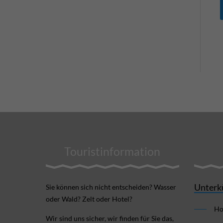
Touristinformation
Unterk
Sie können sich nicht ent­scheiden? Wasser
oder Wald? Zelt oder Hotel?
Ho
Wir sind uns sicher, wir finden für Sie das,