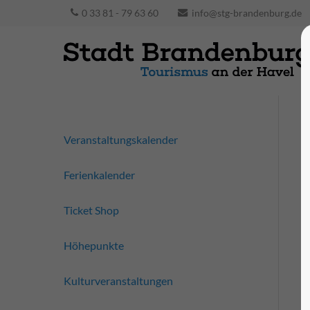
0 33 81 - 79 63 60
info@stg-brandenburg.de
Veranstaltungskalender
Ferienkalender
Ticket Shop
Höhepunkte
Kulturveranstaltungen