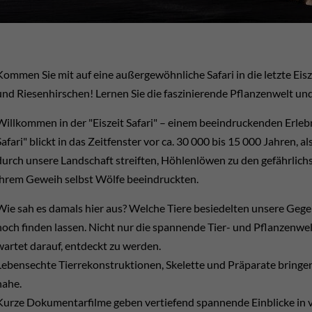
Kommen Sie mit auf eine außergewöhnliche Safari in die letzte E
und Riesenhirschen! Lernen Sie die faszinierende Pflanzenwelt u
Willkommen in der "Eiszeit Safari" – einem beeindruckenden Erlebn
Safari" blickt in das Zeitfenster vor ca. 30 000 bis 15 000 Jahr
durch unsere Landschaft streiften, Höhlenlöwen zu den gefährlich
ihrem Geweih selbst Wölfe beeindruckten.
Wie sah es damals hier aus? Welche Tiere besiedelten unsere Gegen
noch finden lassen. Nicht nur die spannende Tier- und Pflanzenwe
wartet darauf, entdeckt zu werden.
Lebensechte Tierrekonstruktionen, Skelette und Präparate bringen
nahe.
Kurze Dokumentarfilme geben vertiefend spannende Einblicke i