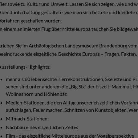
Tier sowie zu Kultur und Umwelt. Lassen Sie sich zeigen, wie und wa
Abendunterhaltung gestaltete, wie man sich bettete und kleidete
Vorfahren geschaffen wurden.
In einem animierten Flug über Mitteleuropa tauchen Sie bildgewaltig
Erleben Sie im Archäologischen Landesmuseum Brandenburg vom 1.
beeindruckende eiszeitliche Geschichte Europas – Fragen, Fakten,
Ausstellungs-Highlights:
mehr als 60 lebensechte Tierrekonstruktionen, Skelette und Pr
sehen sind unter anderem die „Big Six“ der Eiszeit: Mammut, 
Wollnashorn und Höhlenbär.
Medien-Stationen, die den Alltag unserer eiszeitlichen Vorfah
aufschlagen, Feuer machen, Schnitzen von Kunstobjekten, We
Mitmach-Stationen
Nachbau eines eiszeitlichen Zeltes
Film - das eiszeitliche Mitteleuropa aus der Vogelperspektive