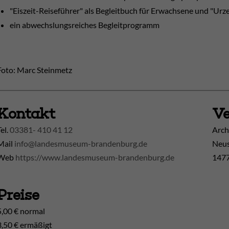
"Eiszeit-Reiseführer" als Begleitbuch für Erwachsene und "Urz
ein abwechslungsreiches Begleitprogramm
Foto: Marc Steinmetz
Kontakt
Ve
Tel.
03381- 410 41 12
Arch
Mail
info@landesmuseum-brandenburg.de
Neus
Web
https://www.landesmuseum-brandenburg.de
1477
Preise
5,00 € normal
3,50 € ermäßigt