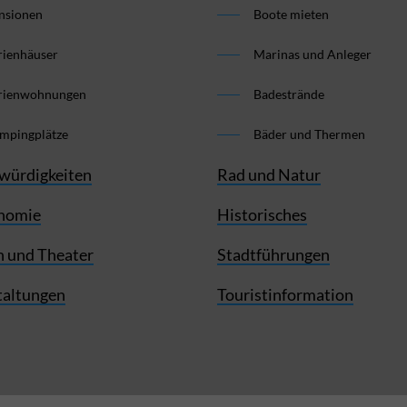
nsionen
Boote mieten
rienhäuser
Marinas und Anleger
rienwohnungen
Badestrände
mpingplätze
Bäder und Thermen
würdigkeiten
Rad und Natur
nomie
Historisches
 und Theater
Stadtführungen
taltungen
Touristinformation