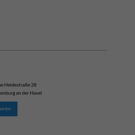
he Heidestraße 28
enburg an der Havel
TARTEN