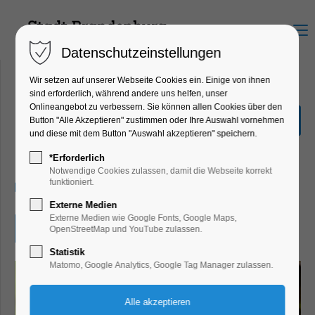
Menu
Datenschutzeinstellungen
Wir setzen auf unserer Webseite Cookies ein. Einige von ihnen
sind erforderlich, während andere uns helfen, unser
Onlineangebot zu verbessern. Sie können allen Cookies über den
Herbstveranstaltung Igel
Button "Alle Akzeptieren" zustimmen oder Ihre Auswahl vornehmen
und diese mit dem Button "Auswahl akzeptieren" speichern.
Ferienkalender, Kinder, Jugend, Lesung,
Mitmach-Aktion
*Erforderlich
Notwendige Cookies zulassen, damit die Webseite korrekt
funktioniert.
30.10.2024, 10:00–11:00
Externe Medien
Externe Medien wie Google Fonts, Google Maps,
Eintritt frei
OpenStreetMap und YouTube zulassen.
Statistik
Matomo, Google Analytics, Google Tag Manager zulassen.