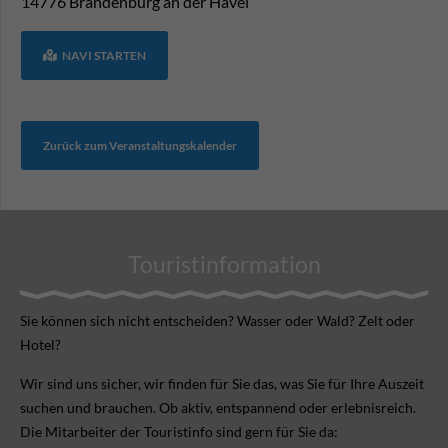
14776
Brandenburg an der Havel
NAVI STARTEN
Zurück zum Veranstaltungskalender
Touristinformation
Sie können sich nicht ent­scheiden? Wasser oder Wald? Zelt oder
Hotel?
Wir sind uns sicher, wir finden für Sie das, was Sie für Ihre Aus­zeit
suchen und brauchen. Ob aktiv, ent­spannend oder erlebnis­reich.
Die Mitarbeiter der Touristinfo sind gern für Sie da: