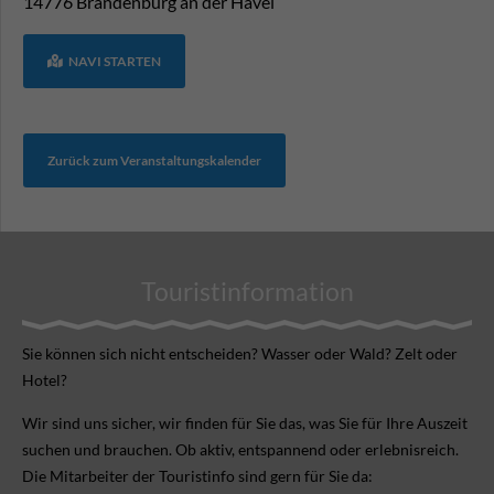
14776
Brandenburg an der Havel
NAVI STARTEN
Zurück zum Veranstaltungskalender
Touristinformation
Sie können sich nicht ent­scheiden? Wasser oder Wald? Zelt oder
Hotel?
Wir sind uns sicher, wir finden für Sie das, was Sie für Ihre Aus­zeit
suchen und brauchen. Ob aktiv, ent­spannend oder erlebnis­reich.
Die Mitarbeiter der Touristinfo sind gern für Sie da: