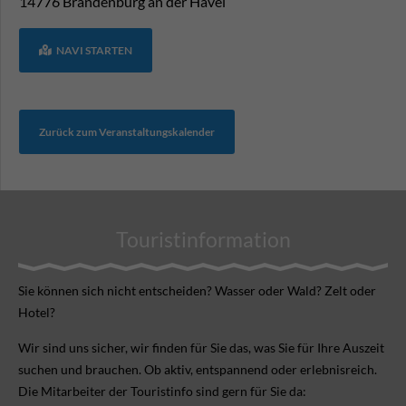
14776
Brandenburg an der Havel
NAVI STARTEN
Zurück zum Veranstaltungskalender
Touristinformation
Sie können sich nicht ent­scheiden? Wasser oder Wald? Zelt oder
Hotel?
Wir sind uns sicher, wir finden für Sie das, was Sie für Ihre Aus­zeit
suchen und brauchen. Ob aktiv, ent­spannend oder erlebnis­reich.
Die Mitarbeiter der Touristinfo sind gern für Sie da: