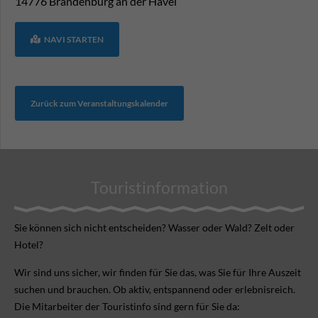
14776
Brandenburg an der Havel
NAVI STARTEN
Zurück zum Veranstaltungskalender
Touristinformation
Sie können sich nicht ent­scheiden? Wasser oder Wald? Zelt oder
Hotel?
Wir sind uns sicher, wir finden für Sie das, was Sie für Ihre Aus­zeit
suchen und brauchen. Ob aktiv, ent­spannend oder erlebnis­reich.
Die Mitarbeiter der Touristinfo sind gern für Sie da: