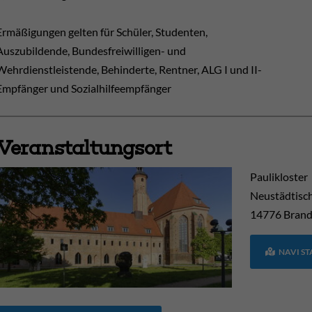
Ermäßigungen gelten für Schüler, Studenten,
Auszubildende, Bundesfreiwilligen- und
Wehrdienstleistende, Behinderte, Rentner, ALG I und II-
Empfänger und Sozialhilfeempfänger
Veranstaltungsort
Paulikloster
Neustädtisc
14776
Brand
NAVI S