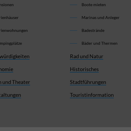
nsionen
Boote mieten
rienhäuser
Marinas und Anleger
rienwohnungen
Badestrände
mpingplätze
Bäder und Thermen
würdigkeiten
Rad und Natur
nomie
Historisches
 und Theater
Stadtführungen
taltungen
Touristinformation