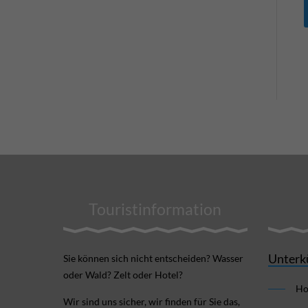
Touristinformation
Unterk
Sie können sich nicht ent­scheiden? Wasser
oder Wald? Zelt oder Hotel?
Ho
Wir sind uns sicher, wir finden für Sie das,