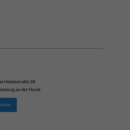
he Heidestraße 28
enburg an der Havel
TARTEN