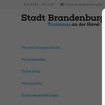
0 33 81 - 79 63 60
info@stg-brandenburg.de
Veranstaltungskalender
Ferienkalender
Ticket Shop
Höhepunkte
Kulturveranstaltungen