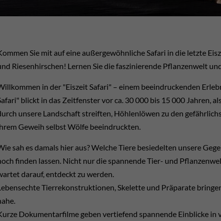
Kommen Sie mit auf eine außergewöhnliche Safari in die letzte E
und Riesenhirschen! Lernen Sie die faszinierende Pflanzenwelt u
Willkommen in der "Eiszeit Safari" – einem beeindruckenden Erlebn
Safari" blickt in das Zeitfenster vor ca. 30 000 bis 15 000 Jahr
durch unsere Landschaft streiften, Höhlenlöwen zu den gefährlich
ihrem Geweih selbst Wölfe beeindruckten.
Wie sah es damals hier aus? Welche Tiere besiedelten unsere Gegen
noch finden lassen. Nicht nur die spannende Tier- und Pflanzenwe
wartet darauf, entdeckt zu werden.
Lebensechte Tierrekonstruktionen, Skelette und Präparate bringen
nahe.
Kurze Dokumentarfilme geben vertiefend spannende Einblicke i