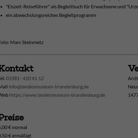
"Eiszeit-Reiseführer" als Begleitbuch für Erwachsene und "Urz
ein abwechslungsreiches Begleitprogramm
Foto: Marc Steinmetz
Kontakt
Ve
Tel.
03381- 410 41 12
Arch
Mail
info@landesmuseum-brandenburg.de
Neus
Web
https://www.landesmuseum-brandenburg.de
1477
Preise
5,00 € normal
3,50 € ermäßigt