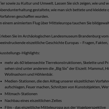
Tier sowie zu Kultur und Umwelt. Lassen Sie sich zeigen, wie und wa
Abendunterhaltung gestaltete, wie man sich bettete und kleidete
Vorfahren geschaffen wurden.
In einem animierten Flug über Mitteleuropa tauchen Sie bildgewaltig
Erleben Sie im Archäologischen Landesmuseum Brandenburg vom 1.
beeindruckende eiszeitliche Geschichte Europas – Fragen, Fakten,
Ausstellungs-Highlights:
mehr als 60 lebensechte Tierrekonstruktionen, Skelette und Pr
sehen sind unter anderem die „Big Six“ der Eiszeit: Mammut, 
Wollnashorn und Höhlenbär.
Medien-Stationen, die den Alltag unserer eiszeitlichen Vorfah
aufschlagen, Feuer machen, Schnitzen von Kunstobjekten, We
Mitmach-Stationen
Nachbau eines eiszeitlichen Zeltes
Film - das eiszeitliche Mitteleuropa aus der Vogelperspektive