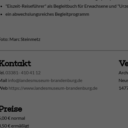
"Eiszeit-Reiseführer" als Begleitbuch für Erwachsene und "Urz
ein abwechslungsreiches Begleitprogramm
Foto: Marc Steinmetz
Kontakt
Ve
Tel.
03381- 410 41 12
Arch
Mail
info@landesmuseum-brandenburg.de
Neus
Web
https://www.landesmuseum-brandenburg.de
1477
Preise
5,00 € normal
3,50 € ermäßigt