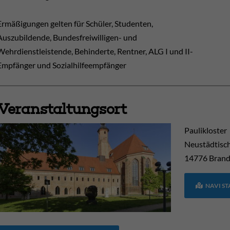
Ermäßigungen gelten für Schüler, Studenten,
Auszubildende, Bundesfreiwilligen- und
Wehrdienstleistende, Behinderte, Rentner, ALG I und II-
Empfänger und Sozialhilfeempfänger
Veranstaltungsort
Paulikloster
Neustädtisc
14776
Brand
NAVI S