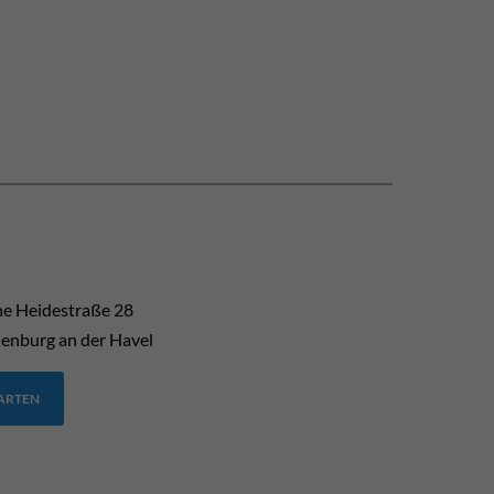
he Heidestraße 28
enburg an der Havel
TARTEN