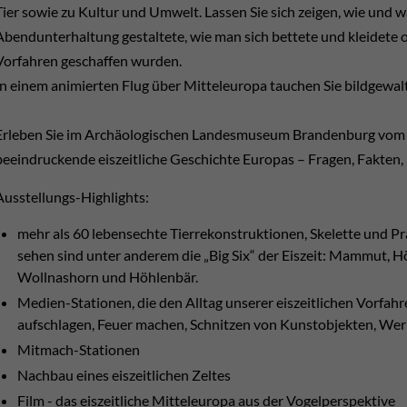
Tier sowie zu Kultur und Umwelt. Lassen Sie sich zeigen, wie und wa
Abendunterhaltung gestaltete, wie man sich bettete und kleidete
Vorfahren geschaffen wurden.
In einem animierten Flug über Mitteleuropa tauchen Sie bildgewaltig
Erleben Sie im Archäologischen Landesmuseum Brandenburg vom 1.
beeindruckende eiszeitliche Geschichte Europas – Fragen, Fakten,
Ausstellungs-Highlights:
mehr als 60 lebensechte Tierrekonstruktionen, Skelette und Pr
sehen sind unter anderem die „Big Six“ der Eiszeit: Mammut, 
Wollnashorn und Höhlenbär.
Medien-Stationen, die den Alltag unserer eiszeitlichen Vorfah
aufschlagen, Feuer machen, Schnitzen von Kunstobjekten, We
Mitmach-Stationen
Nachbau eines eiszeitlichen Zeltes
Film - das eiszeitliche Mitteleuropa aus der Vogelperspektive