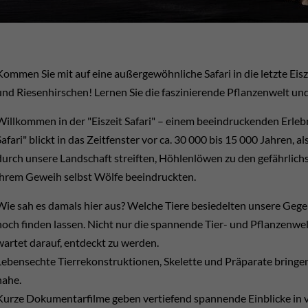
Kommen Sie mit auf eine außergewöhnliche Safari in die letzte E
und Riesenhirschen! Lernen Sie die faszinierende Pflanzenwelt u
Willkommen in der "Eiszeit Safari" – einem beeindruckenden Erlebn
Safari" blickt in das Zeitfenster vor ca. 30 000 bis 15 000 Jahr
durch unsere Landschaft streiften, Höhlenlöwen zu den gefährlich
ihrem Geweih selbst Wölfe beeindruckten.
Wie sah es damals hier aus? Welche Tiere besiedelten unsere Gegen
noch finden lassen. Nicht nur die spannende Tier- und Pflanzenwe
wartet darauf, entdeckt zu werden.
Lebensechte Tierrekonstruktionen, Skelette und Präparate bringen
nahe.
Kurze Dokumentarfilme geben vertiefend spannende Einblicke i