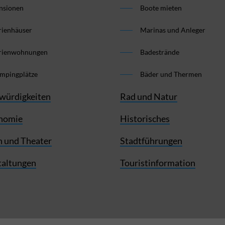
nsionen
Boote mieten
rienhäuser
Marinas und Anleger
rienwohnungen
Badestrände
mpingplätze
Bäder und Thermen
würdigkeiten
Rad und Natur
nomie
Historisches
 und Theater
Stadtführungen
taltungen
Touristinformation