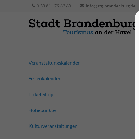
0 33 81 - 79 63 60
info@stg-brandenburg.de
Veranstaltungskalender
Ferienkalender
Ticket Shop
Höhepunkte
Kulturveranstaltungen