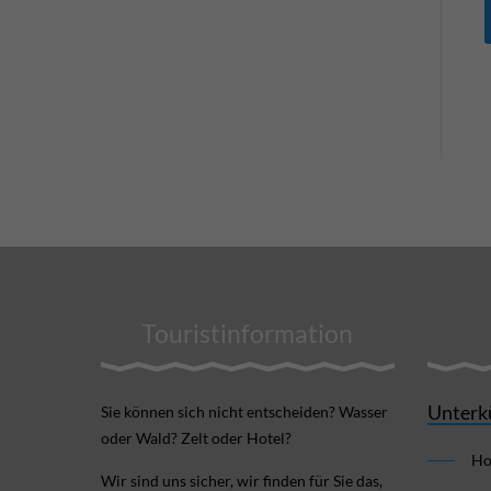
Touristinformation
Unterk
Sie können sich nicht ent­scheiden? Wasser
oder Wald? Zelt oder Hotel?
Ho
Wir sind uns sicher, wir finden für Sie das,