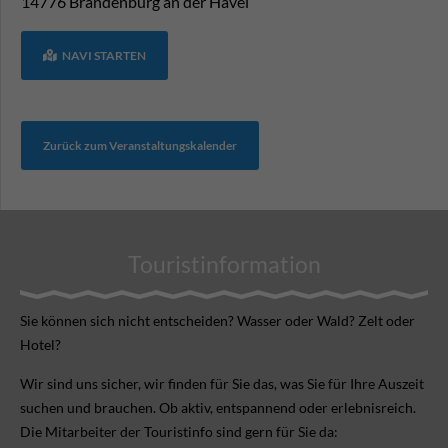
14776
Brandenburg an der Havel
NAVI STARTEN
Zurück zum Veranstaltungskalender
Touristinformation
Sie können sich nicht ent­scheiden? Wasser oder Wald? Zelt oder
Hotel?
Wir sind uns sicher, wir finden für Sie das, was Sie für Ihre Aus­zeit
suchen und brauchen. Ob aktiv, ent­spannend oder erlebnis­reich.
Die Mitarbeiter der Touristinfo sind gern für Sie da: