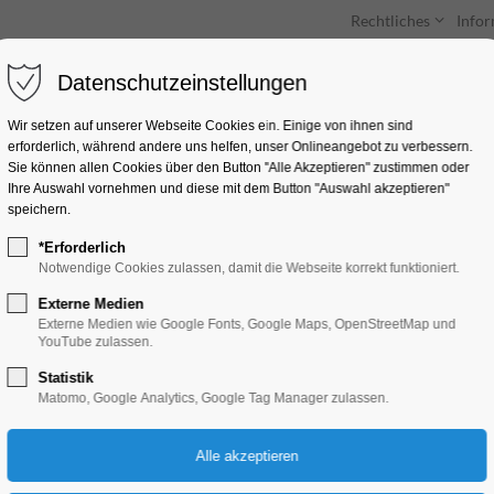
Rechtliches
Info
Datenschutzeinstellungen
Unterkünfte
Entdecken & Erleben
Wir setzen auf unserer Webseite Cookies ein. Einige von ihnen sind
erforderlich, während andere uns helfen, unser Onlineangebot zu verbessern.
Sie können allen Cookies über den Button "Alle Akzeptieren" zustimmen oder
Ihre Auswahl vornehmen und diese mit dem Button "Auswahl akzeptieren"
speichern.
*Erforderlich
Zwei zu eins
Notwendige Cookies zulassen, damit die Webseite korrekt funktioniert.
Externe Medien
Kino
Externe Medien wie Google Fonts, Google Maps, OpenStreetMap und
YouTube zulassen.
Statistik
14.10.2024, 20:00–22:00
Matomo, Google Analytics, Google Tag Manager zulassen.