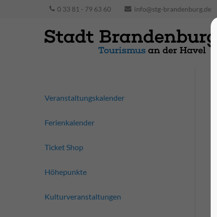
0 33 81 - 79 63 60
info@stg-brandenburg.de
Veranstaltungskalender
Ferienkalender
Ticket Shop
Höhepunkte
Kulturveranstaltungen