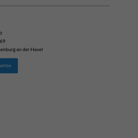
b
 69
enburg an der Havel
TARTEN