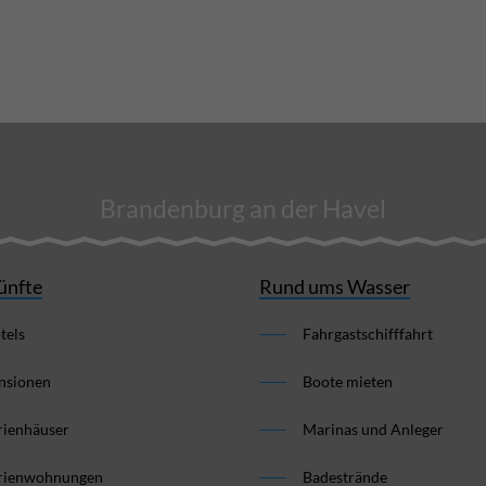
Brandenburg an der Havel
ünfte
Rund ums Wasser
tels
Fahrgastschifffahrt
nsionen
Boote mieten
rienhäuser
Marinas und Anleger
rienwohnungen
Badestrände