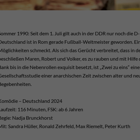
Sommer 1990: Seit dem 1. Juli gilt auch in der DDR nur noch die D
Deutschland ist in Rom gerade Fußball-Weltmeister geworden. Ei
Möglichkeiten schmeckt. Als sich das Gerücht verbreitet, dass in 
beschließen Maren, Robert und Volker, es zu rauben und mit Hilf
Bank bis in die Nebenrollen exquisit besetzt, ist „Zwei zu eins“
Gesellschaftsstudie einer anarchischen Zeit zwischen alter und n
Begebenheiten.
Komödie – Deutschland 2024
Laufzeit: 116 Minuten, FSK: ab 6 Jahren
Regie: Nadja Brunckhorst
Mit: Sandra Hüller, Ronald Zehrfeld, Max Riemelt, Peter Kurth