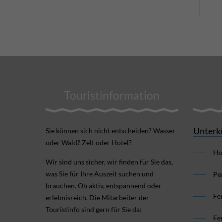
Touristinformation
Unterk
Sie können sich nicht ent­scheiden? Wasser
oder Wald? Zelt oder Hotel?
Ho
Wir sind uns sicher, wir finden für Sie das,
was Sie für Ihre Aus­zeit suchen und
Pe
brauchen. Ob aktiv, ent­spannend oder
Fe
erlebnis­reich. Die Mitarbeiter der
Touristinfo sind gern für Sie da:
Fe