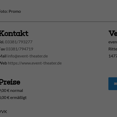
Foto: Promo
Kontakt
Ve
Tel.
03381/793277
even
Fax
03381/794719
Ritt
Mail
info@event-theater.de
1477
Web
https://www.event-theater.de
Preise
9,00 € normal
8,00 € ermäßigt
VVK