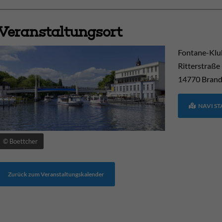
Veranstaltungsort
Fontane-Klu
Ritterstraße
14770
Brand
NAVI S
© Boettcher
Zurück zum Veranstaltungskalender