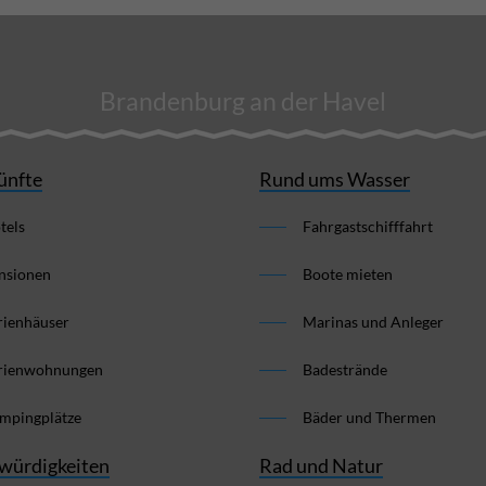
Brandenburg an der Havel
ünfte
Rund ums Wasser
tels
Fahrgastschifffahrt
nsionen
Boote mieten
rienhäuser
Marinas und Anleger
rienwohnungen
Badestrände
mpingplätze
Bäder und Thermen
würdigkeiten
Rad und Natur