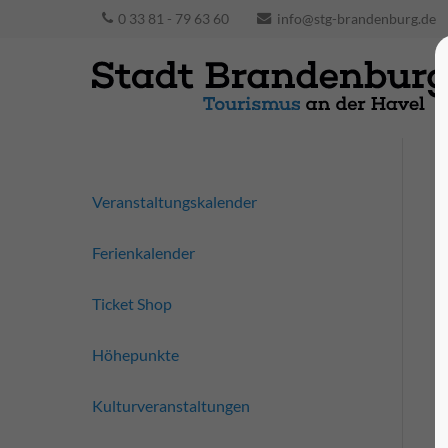
0 33 81 - 79 63 60
info@stg-brandenburg.de
Veranstaltungskalender
Ferienkalender
Ticket Shop
Höhepunkte
Kulturveranstaltungen