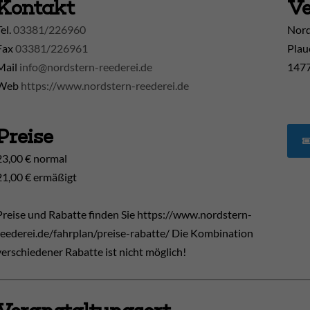
Kontakt
Ve
Tel.
03381/226960
Nord
Fax
03381/226961
Plau
Mail
info@nordstern-reederei.de
1477
Web
https://www.nordstern-reederei.de
Preise
23,00 € normal
21,00 € ermäßigt
Preise und Rabatte finden Sie https://www.nordstern-
reederei.de/fahrplan/preise-rabatte/ Die Kombination
verschiedener Rabatte ist nicht möglich!