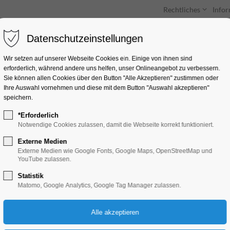
Rechtliches
Info
Datenschutzeinstellungen
Unterkünfte
Entdecken & Erleben
Wir setzen auf unserer Webseite Cookies ein. Einige von ihnen sind
erforderlich, während andere uns helfen, unser Onlineangebot zu verbessern.
Sie können allen Cookies über den Button "Alle Akzeptieren" zustimmen oder
Ihre Auswahl vornehmen und diese mit dem Button "Auswahl akzeptieren"
speichern.
*Erforderlich
Große Seenrundfahr
Notwendige Cookies zulassen, damit die Webseite korrekt funktioniert.
Kanincheninsel)
Externe Medien
Externe Medien wie Google Fonts, Google Maps, OpenStreetMap und
YouTube zulassen.
Schiffrundfahrt
Statistik
Matomo, Google Analytics, Google Tag Manager zulassen.
18.08.2024, 11:00–13:30