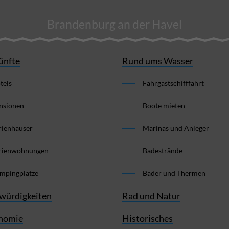
Brandenburg an der Havel
ünfte
Rund ums Wasser
tels
Fahrgastschifffahrt
nsionen
Boote mieten
rienhäuser
Marinas und Anleger
rienwohnungen
Badestrände
mpingplätze
Bäder und Thermen
würdigkeiten
Rad und Natur
nomie
Historisches