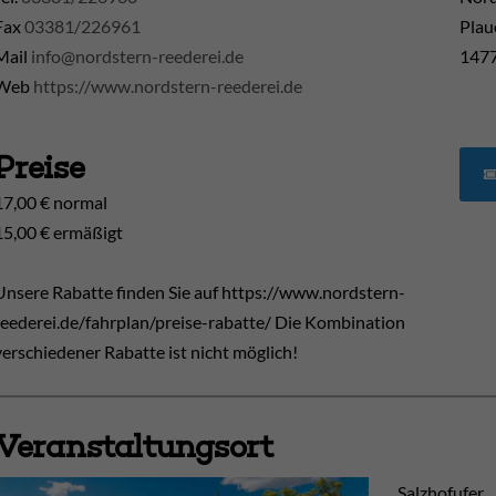
Fax
03381/226961
Plau
Mail
info@nordstern-reederei.de
1477
Web
https://www.nordstern-reederei.de
Preise
17,00 € normal
15,00 € ermäßigt
Unsere Rabatte finden Sie auf https://www.nordstern-
reederei.de/fahrplan/preise-rabatte/ Die Kombination
verschiedener Rabatte ist nicht möglich!
Veranstaltungsort
Salzhofufer