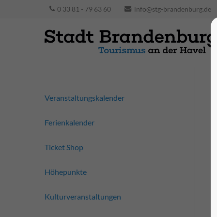
0 33 81 - 79 63 60
info@stg-brandenburg.de
Veranstaltungskalender
Ferienkalender
Ticket Shop
Höhepunkte
Kulturveranstaltungen