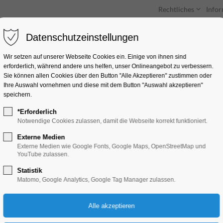
Rechtliches
Info
Datenschutzeinstellungen
Unterkünfte
Entdecken & Erleben
Wir setzen auf unserer Webseite Cookies ein. Einige von ihnen sind
erforderlich, während andere uns helfen, unser Onlineangebot zu verbessern.
Sie können allen Cookies über den Button "Alle Akzeptieren" zustimmen oder
Ihre Auswahl vornehmen und diese mit dem Button "Auswahl akzeptieren"
speichern.
*Erforderlich
„Mühlenfahrt“ 1,5 
Notwendige Cookies zulassen, damit die Webseite korrekt funktioniert.
Externe Medien
Schiffrundfahrt
Externe Medien wie Google Fonts, Google Maps, OpenStreetMap und
YouTube zulassen.
Statistik
18.07.2024, 11:30–13:00
Matomo, Google Analytics, Google Tag Manager zulassen.