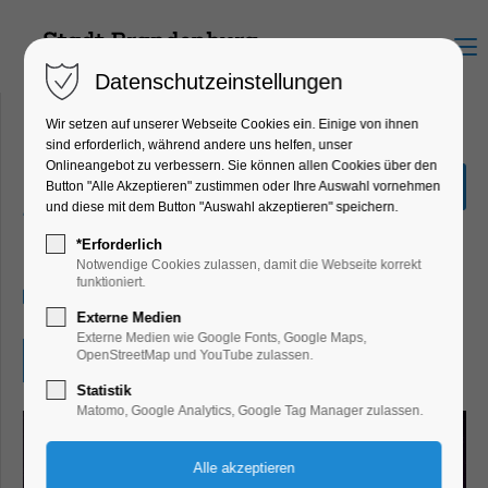
Menu
Datenschutzeinstellungen
Wir setzen auf unserer Webseite Cookies ein. Einige von ihnen
sind erforderlich, während andere uns helfen, unser
Onlineangebot zu verbessern. Sie können allen Cookies über den
Manga- und Comic-
Button "Alle Akzeptieren" zustimmen oder Ihre Auswahl vornehmen
Zeichenwettbewerb
und diese mit dem Button "Auswahl akzeptieren" speichern.
Kinder, Jugend, Kunst, Mitmach-Aktion
*Erforderlich
Notwendige Cookies zulassen, damit die Webseite korrekt
funktioniert.
02.09.2024, 09:00–16:00
Externe Medien
Externe Medien wie Google Fonts, Google Maps,
OpenStreetMap und YouTube zulassen.
Eintritt frei
Statistik
Matomo, Google Analytics, Google Tag Manager zulassen.