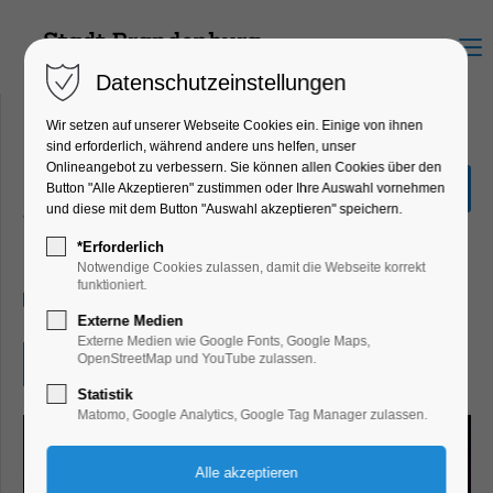
Menu
Datenschutzeinstellungen
Wir setzen auf unserer Webseite Cookies ein. Einige von ihnen
sind erforderlich, während andere uns helfen, unser
Onlineangebot zu verbessern. Sie können allen Cookies über den
Manga- und Comic-
Button "Alle Akzeptieren" zustimmen oder Ihre Auswahl vornehmen
Zeichenwettbewerb
und diese mit dem Button "Auswahl akzeptieren" speichern.
Kinder, Jugend, Kunst, Mitmach-Aktion
*Erforderlich
Notwendige Cookies zulassen, damit die Webseite korrekt
funktioniert.
27.08.2024, 09:00–18:00
Externe Medien
Externe Medien wie Google Fonts, Google Maps,
OpenStreetMap und YouTube zulassen.
Eintritt frei
Statistik
Matomo, Google Analytics, Google Tag Manager zulassen.