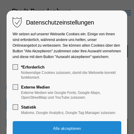
Menu
Datenschutzeinstellungen
Wir setzen auf unserer Webseite Cookies ein. Einige von ihnen
sind erforderlich, während andere uns helfen, unser
Onlineangebot zu verbessern. Sie können allen Cookies über den
Brandenburger
Button "Alle Akzeptieren" zustimmen oder Ihre Auswahl vornehmen
Lesesommer
und diese mit dem Button "Auswahl akzeptieren" speichern.
Ferienkalender, Kinder, Jugend, Mitmach-
*Erforderlich
Aktion
Notwendige Cookies zulassen, damit die Webseite korrekt
funktioniert.
23.07.2024, 10:00–17:00
Externe Medien
Externe Medien wie Google Fonts, Google Maps,
OpenStreetMap und YouTube zulassen.
Eintritt frei
Statistik
Matomo, Google Analytics, Google Tag Manager zulassen.