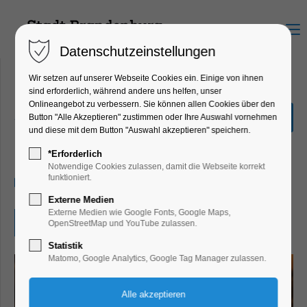
Menu
Datenschutzeinstellungen
Wir setzen auf unserer Webseite Cookies ein. Einige von ihnen
sind erforderlich, während andere uns helfen, unser
Onlineangebot zu verbessern. Sie können allen Cookies über den
„Finde das Zauberbuch“
Button "Alle Akzeptieren" zustimmen oder Ihre Auswahl vornehmen
und diese mit dem Button "Auswahl akzeptieren" speichern.
Ferienkalender, Kinder, Jugend, Mitmach-
Aktion
*Erforderlich
Notwendige Cookies zulassen, damit die Webseite korrekt
funktioniert.
23.08.2024, 10:00–17:00
Externe Medien
Externe Medien wie Google Fonts, Google Maps,
Eintritt frei
OpenStreetMap und YouTube zulassen.
Statistik
Matomo, Google Analytics, Google Tag Manager zulassen.