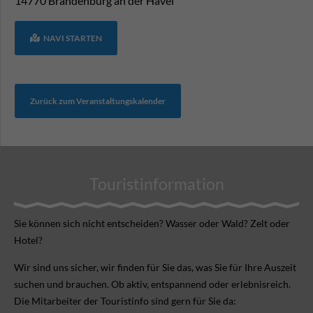
14770
Brandenburg an der Havel
NAVI STARTEN
Zurück zum Veranstaltungskalender
Touristinformation
Sie können sich nicht ent­scheiden? Wasser oder Wald? Zelt oder
Hotel?
Wir sind uns sicher, wir finden für Sie das, was Sie für Ihre Aus­zeit
suchen und brauchen. Ob aktiv, ent­spannend oder erlebnis­reich.
Die Mitarbeiter der Touristinfo sind gern für Sie da: