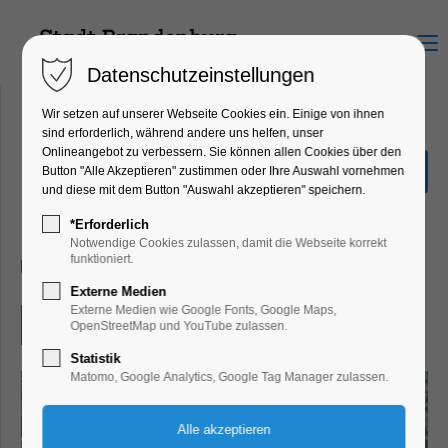
Menu
Datenschutzeinstellungen
Wir setzen auf unserer Webseite Cookies ein. Einige von ihnen
sind erforderlich, während andere uns helfen, unser
Onlineangebot zu verbessern. Sie können allen Cookies über den
Quiz-Tour
Button "Alle Akzeptieren" zustimmen oder Ihre Auswahl vornehmen
und diese mit dem Button "Auswahl akzeptieren" speichern.
Ferienkalender, Kinder, Jugend, Mitmach-
Aktion
*Erforderlich
Notwendige Cookies zulassen, damit die Webseite korrekt
funktioniert.
29.08.2024, 10:00–17:30
Externe Medien
Externe Medien wie Google Fonts, Google Maps,
Eintritt frei
OpenStreetMap und YouTube zulassen.
Statistik
Matomo, Google Analytics, Google Tag Manager zulassen.