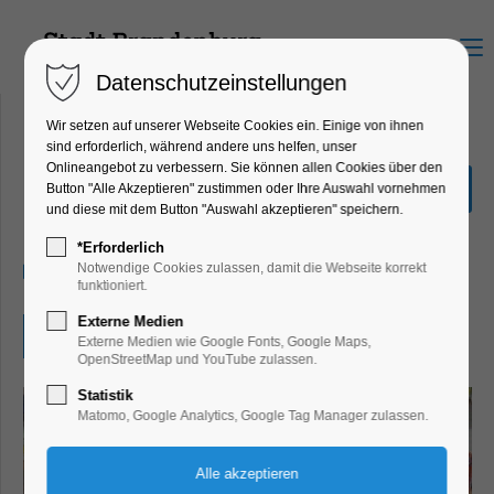
Menu
Datenschutzeinstellungen
Wir setzen auf unserer Webseite Cookies ein. Einige von ihnen
sind erforderlich, während andere uns helfen, unser
Onlineangebot zu verbessern. Sie können allen Cookies über den
Sommerfest "Tiere"
Button "Alle Akzeptieren" zustimmen oder Ihre Auswahl vornehmen
und diese mit dem Button "Auswahl akzeptieren" speichern.
Kinder, Jugend, Lesung, Mitmach-Aktion
*Erforderlich
17.07.2024, 10:00–11:00
Notwendige Cookies zulassen, damit die Webseite korrekt
funktioniert.
Externe Medien
Eintritt frei
Externe Medien wie Google Fonts, Google Maps,
OpenStreetMap und YouTube zulassen.
Statistik
Matomo, Google Analytics, Google Tag Manager zulassen.